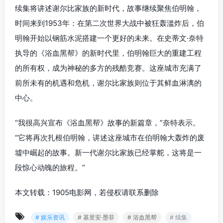
续集将讲述谢尔比家族的新时代，故事继续聚焦伯明翰，
时间来到1953年：在第二次世界大战中被狂轰滥炸后，伯
明翰开始以钢筋水泥搭建一个更好的未来。在史蒂文·奈特
执导的《浴血黑帮》的新时代里，伯明翰巨大的重建工程
的所有权，成为神秘的多方的残酷竞赛。这座城市充满了
前所未有的机遇和危机，谢尔比家族则位于其鲜血淋漓的
中心。
“我很高兴宣布《浴血黑帮》故事的新篇章，”奈特表示。
“它将再次扎根伯明翰，讲述这座城市在伯明翰大轰炸的废
墟中崛起的故事。新一代谢尔比家族已经掌舵，这将是一
段惊心动魄的旅程。”
本文转载：1905电影网，若侵权请联系删除
# 娱乐资讯
# 基里安·墨菲
# 浴血黑帮
# 续集