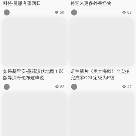
科特·曼恩有望回归
将迎来更多外星怪物
50
63
如果基里安·墨菲演伏地魔！影
诺兰新片《奥本海默》全实拍
版导演哥伦布这样说
完成零CGI 定级为R级
58
47