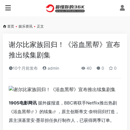
首页
•
娱乐资讯
•
正文
谢尔比家族回归！《浴血黑帮》宣布
推出续集剧集
10个月前发布
admin
40
0
0
1905电影网讯
据外媒报道，BBC将联手Netflix推出热剧
《
浴血黑帮
》的
续集
，原主创斯蒂文·奈特回归打造，
原主演基里安·墨菲担任执行制作人，已获得两季订单。