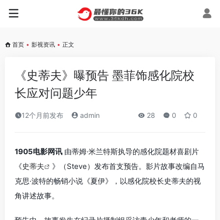
首页
•
影视资讯
•
正文
《史蒂夫》曝预告 墨菲饰感化院校
长应对问题少年
12个月前发布
admin
28
0
0
1905电影网讯
由蒂姆·米兰特斯执导的感化院题材喜剧片
《
史蒂夫
》（Steve）发布首支预告。影片故事改编自马
克思·波特的畅销小说《夏伊》，以感化院校长史蒂夫的视
角讲述故事。