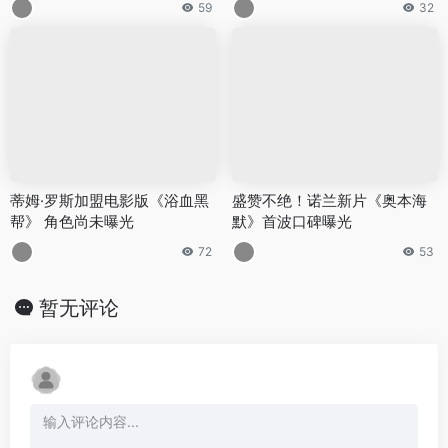
59
32
蒂姆·罗斯加盟电影版《浴血黑
盛赞不绝！诺兰新片《奥本海
帮》 角色尚未曝光
默》首波口碑曝光
72
53
暂无评论