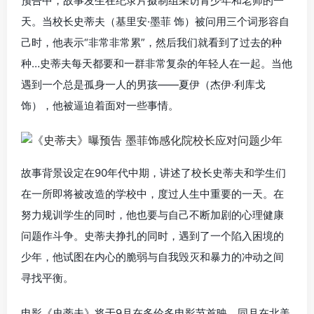
预告中，故事发生在纪录片摄制组采访青少年和老师的一
天。当校长史蒂夫（基里安·墨菲 饰）被问用三个词形容自
己时，他表示“非常非常累”，然后我们就看到了过去的种
种…史蒂夫每天都要和一群非常复杂的年轻人在一起。当他
遇到一个总是孤身一人的男孩——夏伊
（杰伊·利库戈
饰）
，他被逼迫着面对一些事情。
故事背景设定在90年代中期，讲述了校长史蒂夫和学生们
在一所即将被改造的学校中，度过人生中重要的一天。在
努力规训学生的同时，他也要与自己不断加剧的心理健康
问题作斗争。史蒂夫挣扎的同时，遇到了一个陷入困境的
少年，他试图在内心的脆弱与自我毁灭和暴力的冲动之间
寻找平衡。
电影《史蒂夫》将于9月在多伦多电影节首映，同月在北美