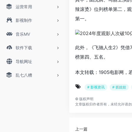
运营常用
辣滚烫》位列榜单第二，观影
第一。
影视制作
音乐MV
此外，《飞驰人生2》凭借7
软件下载
榜第四、五名。
导航网址
本文转载：1905电影网，
乱七八糟
# 影视资讯
# 抓娃娃
©
版权声明
文章版权归作者所有，未经允许请勿
上一篇