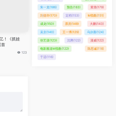
朱一龙
(186)
预告
(183)
黄渤
(179)
刘德华
(170)
定档
(153)
M指数
(151)
成龙
(150)
票房
(148)
大鹏
(143)
吴京
(140)
王一博
(129)
乌尔善
(124)
3亿！《抓娃
张艺谋
(123)
沈腾
(122)
漫威
(122)
居首
电影频道M指数
(122)
陈思诚
(118)
123
于适
(116)