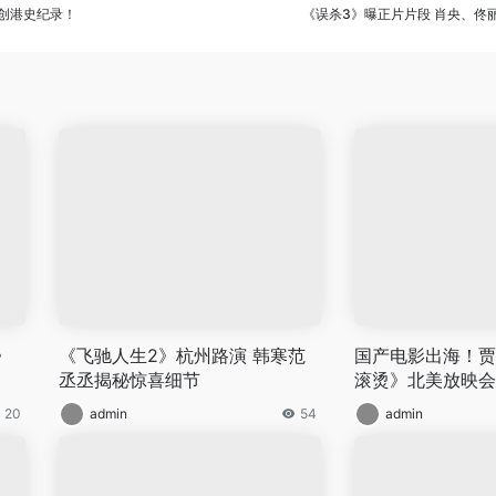
再创港史纪录！
《误杀3》曝正片片段 肖央、佟
》
《飞驰人生2》杭州路演 韩寒范
国产电影出海！贾
丞丞揭秘惊喜细节
滚烫》北美放映会
20
admin
54
admin