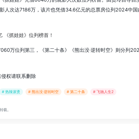
人次达7186万，该片也凭借34.6亿元的总票房位列2024中
060万位列第三，《第二十条》《熊出没·逆转时空》则分列20
若侵权请联系删除
# 热辣滚烫
# 熊出没·逆转时空
# 第二十条
# 飞驰人生2
转载。