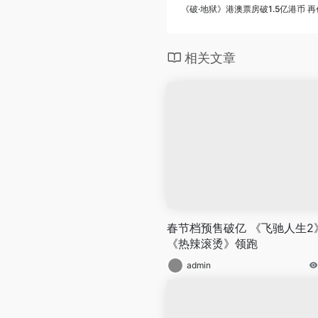
《破·地狱》港澳票房破1.5亿港币 
相关文章
春节档预售破亿 《飞驰人生2
《热辣滚烫》领跑
admin