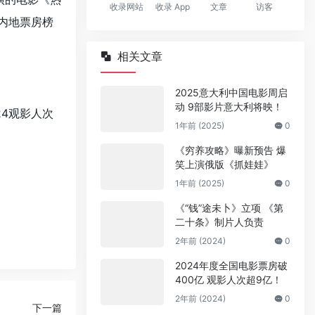
收录网站
收录 App
文章
访客
国内地票房榜
相关文章
2025意大利中国电影周启
动 9部影片意大利将映！
24观影人次
1年前 (2025)
0
《穷养攻略》曝新预告 爆
笑上演俄版《抓娃娃》
1年前 (2025)
0
《“钱”途未卜》立项 《第
二十条》制片人负责
2年前 (2024)
0
2024年度全国电影票房破
400亿 观影人次超9亿！
2年前 (2024)
0
下一篇