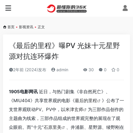
首页
•
影视资讯
•
正文
《最后的里程》曝PV 光妹十元星野
源对抗连环爆炸
2年前 (2024)发布
admin
30
0
0
1905电影网讯
近日，与热门剧集《非自然死亡》、
《MIU404》共享世界观的电影《
最后的里程
》公布了一
支世界观联动PV。PV中，以
米津玄师
为三部作品创作的
主题曲为线索，三部作品组成的世界观完整的展现在了观
众眼前。而“十元”
石原里美
、井浦新、星野源、绫野刚在