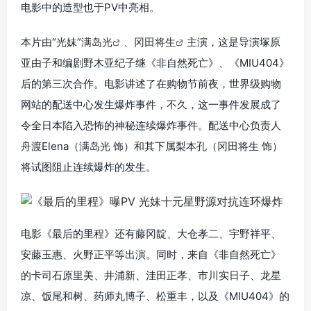
电影中的造型也于PV中亮相。
本片由“光妹”
满岛光
、
冈田将生
主演，这是导演塚原
亚由子和编剧野木亚纪子继《非自然死亡》、《MIU404》
后的第三次合作。电影讲述了在购物节前夜，世界级购物
网站的配送中心发生爆炸事件，不久，这一事件发展成了
令全日本陷入恐怖的神秘连续爆炸事件。配送中心负责人
舟渡Elena（满岛光 饰）和其下属梨本孔（冈田将生 饰）
将试图阻止连续爆炸的发生。
电影《最后的里程》还有藤冈靛、大仓孝二、宇野祥平、
安藤玉惠、火野正平等出演。同时，来自《非自然死亡》
的卡司石原里美、井浦新、洼田正孝、市川实日子、龙星
凉、饭尾和树、药师丸博子、松重丰，以及《MIU404》的