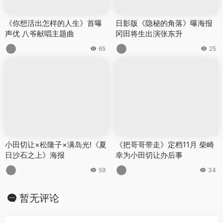
《你想活出怎样的人生》首曝
日影版《隐秘的角落》曝海报
声优 八爷献唱主题曲
冈田将生出演张东升
65
25
小田切让×松隆子×满岛光!《夏
《把哥哥带走》定档11月 柴崎
日沙石之上》海报
幸为小田切让办后事
59
34
暂无评论