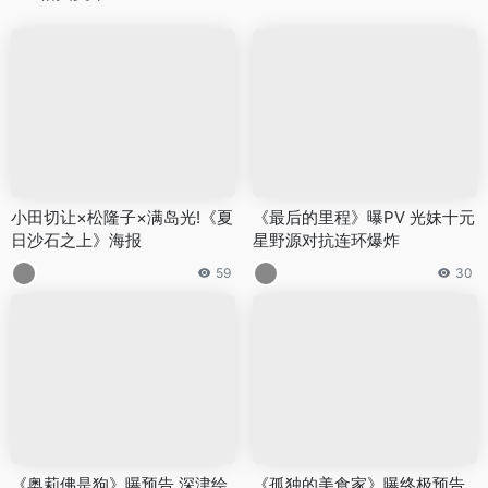
小田切让×松隆子×满岛光!《夏
《最后的里程》曝PV 光妹十元
日沙石之上》海报
星野源对抗连环爆炸
59
30
《奥莉佛是狗》曝预告 深津绘
《孤独的美食家》曝终极预告