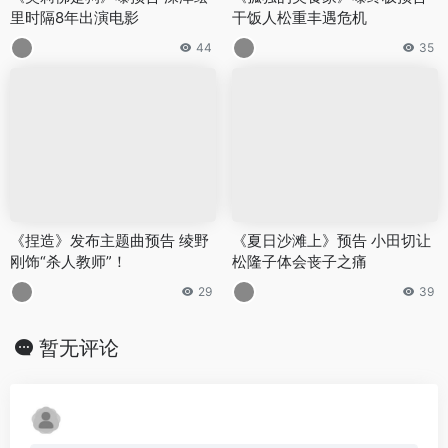
里时隔8年出演电影
干饭人松重丰遇危机
44
35
《捏造》发布主题曲预告 绫野
《夏日沙滩上》预告 小田切让
刚饰“杀人教师”！
松隆子体会丧子之痛
29
39
暂无评论