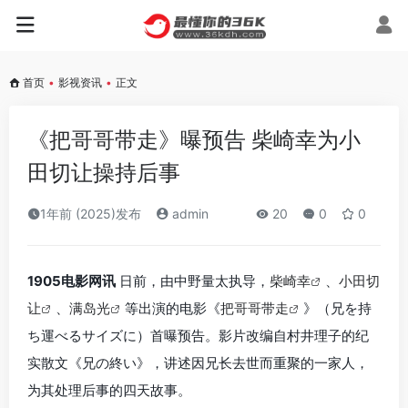
首页
•
影视资讯
•
正文
《把哥哥带走》曝预告 柴崎幸为小
田切让操持后事
1年前 (2025)发布
admin
20
0
0
1905电影网讯
日前，由中野量太执导，
柴崎幸
、
小田切
让
、
满岛光
等出演的电影《
把哥哥带走
》（兄を持
ち運べるサイズに）首曝预告。影片改编自村井理子的纪
实散文《兄の終い》，讲述因兄长去世而重聚的一家人，
为其处理后事的四天故事。