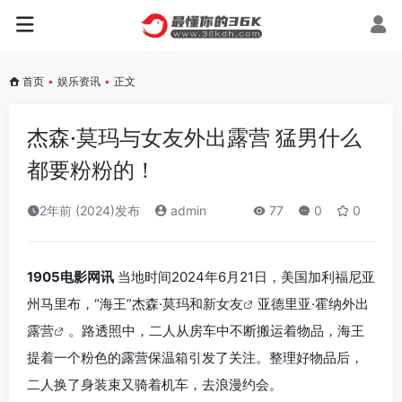
首页
•
娱乐资讯
•
正文
杰森·莫玛与女友外出露营 猛男什么
都要粉粉的！
2年前 (2024)发布
admin
77
0
0
1905电影网讯
当地时间2024年6月21日，美国加利福尼亚
州马里布，“海王”杰森·莫玛和
新女友
亚德里亚·霍纳外出
露营
。路透照中，二人从房车中不断搬运着物品，海王
提着一个粉色的露营保温箱引发了关注。整理好物品后，
二人换了身装束又骑着机车，去浪漫约会。