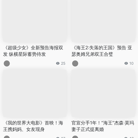
《超级少女》全新预告海报双
《海王2:失落的王国》预告 亚
发 纵横星际蓄势待发
瑟奥姆兄弟双王合璧
25
10
《我的世界大电影》首映！海
官宣分手1年！“海王”杰森·莫玛
王携妈妈、女友现身
妻子正式提离婚