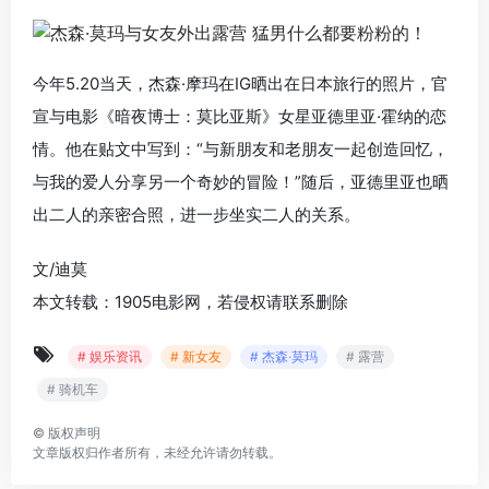
今年5.20当天，杰森·摩玛在IG晒出在日本旅行的照片，官
宣与电影《暗夜博士：莫比亚斯》女星亚德里亚·霍纳的恋
情。他在贴文中写到：“与新朋友和老朋友一起创造回忆，
与我的爱人分享另一个奇妙的冒险！”随后，亚德里亚也晒
出二人的亲密合照，进一步坐实二人的关系。
文/迪莫
本文转载：1905电影网，若侵权请联系删除
# 娱乐资讯
# 新女友
# 杰森·莫玛
# 露营
# 骑机车
©
版权声明
文章版权归作者所有，未经允许请勿转载。