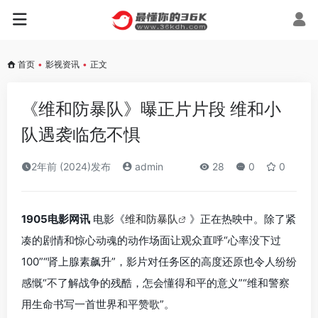
首页
•
影视资讯
•
正文
《维和防暴队》曝正片片段 维和小
队遇袭临危不惧
2年前 (2024)发布
admin
28
0
0
1905电影网讯
电影《
维和防暴队
》正在热映中。除了紧
凑的剧情和惊心动魂的动作场面让观众直呼“心率没下过
100”“肾上腺素飙升”，影片对任务区的高度还原也令人纷纷
感慨“不了解战争的残酷，怎会懂得和平的意义”“维和警察
用生命书写一首世界和平赞歌”。