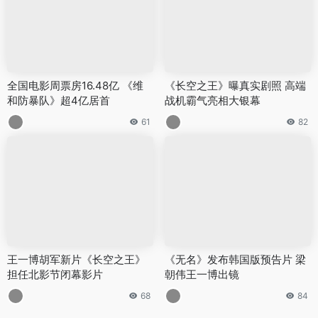
全国电影周票房16.48亿 《维
《长空之王》曝真实剧照 高端
和防暴队》超4亿居首
战机霸气亮相大银幕
61
82
王一博胡军新片《长空之王》
《无名》发布韩国版预告片 梁
担任北影节闭幕影片
朝伟王一博出镜
68
84