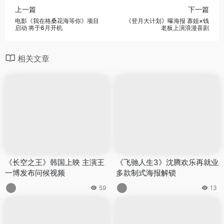
上一篇
下一篇
电影《我在格桑花海等你》项目
《登月大计划》曝海报 寡姐×钱
启动 将于6月开机
老板上演浪漫喜剧
相关文章
《长空之王》韩国上映 主演王
《飞驰人生3》沈腾欢乐再就业
一博发布问候视频
多款制式海报解锁
59
13