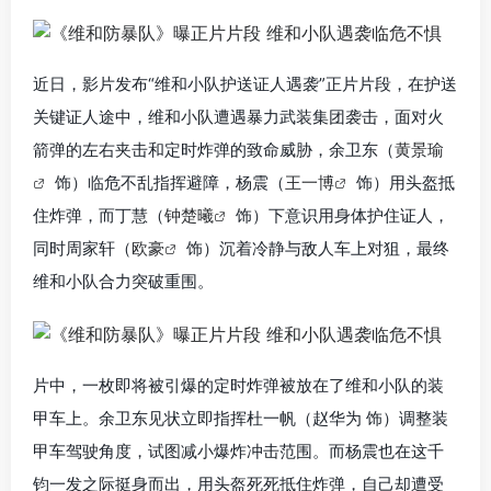
近日，影片发布“维和小队护送证人遇袭”正片片段，在护送
关键证人途中，维和小队遭遇暴力武装集团袭击，面对火
箭弹的左右夹击和定时炸弹的致命威胁，余卫东（
黄景瑜
饰）临危不乱指挥避障，杨震（
王一博
饰）用头盔抵
住炸弹，而丁慧（
钟楚曦
饰）下意识用身体护住证人，
同时周家轩（
欧豪
饰）沉着冷静与敌人车上对狙，最终
维和小队合力突破重围。
片中，一枚即将被引爆的定时炸弹被放在了维和小队的装
甲车上。余卫东见状立即指挥杜一帆（赵华为 饰）调整装
甲车驾驶角度，试图减小爆炸冲击范围。而杨震也在这千
钧一发之际挺身而出，用头盔死死抵住炸弹，自己却遭受