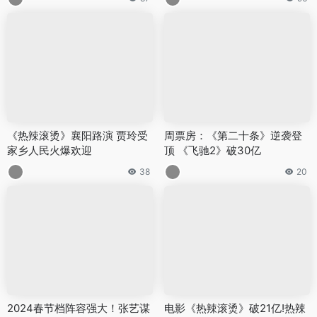
《热辣滚烫》襄阳路演 贾玲受
周票房：《第二十条》逆袭登
家乡人民火爆欢迎
顶 《飞驰2》破30亿
38
20
2024春节档阵容强大！张艺谋
电影《热辣滚烫》破21亿!热辣