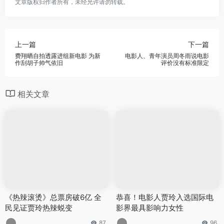
文章版权归作者所有，未经允许请勿转载。
上一篇
下一篇
费翔晒自拍透露进组新电影 为新
电影人、青年演员周冬雨说电影
作刮胡子帅气依旧
评价没有标准限定
相关文章
《热辣滚烫》总票房破6亿 全
恭喜！电影人贾玲入选国际电
民见证贾玲热辣蜕变
影界最具影响力女性
87
96