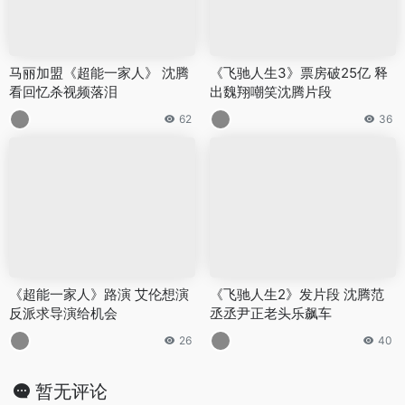
马丽加盟《超能一家人》 沈腾
《飞驰人生3》票房破25亿 释
看回忆杀视频落泪
出魏翔嘲笑沈腾片段
62
36
《超能一家人》路演 艾伦想演
《飞驰人生2》发片段 沈腾范
反派求导演给机会
丞丞尹正老头乐飙车
26
40
暂无评论