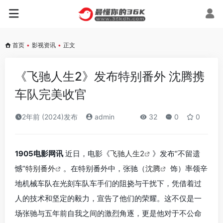
首页
•
影视资讯
•
正文
《飞驰人生2》发布特别番外 沈腾携
车队完美收官
2年前 (2024)发布
admin
32
0
0
1905电影网讯
近日，电影《
飞驰人生2
》发布“不留遗
憾”
特别番外
。在特别番外中，张驰（
沈腾
饰）率领辛
地机械车队在光刻车队车手们的阻挠与干扰下，凭借着过
人的技术和坚定的毅力，宣告了他们的荣耀。这不仅是一
场张驰与五年前自我之间的激烈角逐，更是他对于不公命