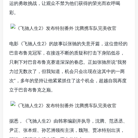
运的勇敢挑战，让观众不禁为他们获得的荣光而欢呼喝
彩。
电影《飞驰人生2》的故事以张驰的失意开篇，这位曾经的
巴音布鲁克冠军，在接连不断的质疑和打击下身陷低谷，
只剩下对巴音布鲁克赛道深深的眷恋。正如张驰所说“我努
力过无数次了，但我知道，机会只会出现在这其中的一两
次”，多年的坚持让他紧紧抓住了这个机会，超越自我再度
立于巴音布鲁克之巅。
据悉，《飞驰人生2》由韩寒编剧并执导，沈腾、范丞丞、
尹正、张本煜、孙艺洲领衔主演，魏翔、贾冰特别出演，