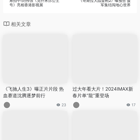
筹拍中!刘伟强《克什米尔公主
《哥斯拉大战金刚2》曝预告 援
号》亮相香港影视展
军集结闯地心世界
相关文章
《飞驰人生3》曝正片片段 热
过大年看大片！2024IMAX新
血赛道沈腾逐梦前行
春片单“龍”重登场
23
17