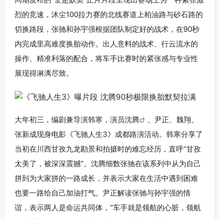
烈的竞速，沐尘100拉力赛的北线赛道上柏油路与砂石路的
切换路段，张驰和孙宇强根据团队制定好的战术，在90秒
内完成里高难度换胎动作。出人意料的战术、行云流水的
操作、精准利落的配合，将车手比赛时的紧张感与专业性
展现得淋漓尽致。
大年初三，编剧兼导演韩寒，演员
沈腾
、尹正、魏翔、
张新成现身电影《飞驰人生3》成都路演活动。韩寒分享了
当初在川西甘孜九龙勘景和拍摄时的难忘经历，直呼“甘孜
太美了，被深深震撼”。沈腾细数张驰在该系列中从为自己
拼到为大家拼的一路成长，并表示大家在生活中遇到困难
也要一路给自己加油打气。尹正解读张驰与孙宇强的情
谊，表示两人是命运共同体，“车手就是领航的心脏，领航