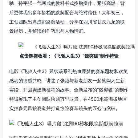
驰、孙宇强一气呵成的教科书式换胎操作，紧张高燃，背
后更体现出多年搭档的默契配合与绝对信任！大年初三，
主创团队出席成都路演活动，分享在四川省甘孜九龙的取
景经历，并解读创作巧思与人物情谊。
点击链接收看：
《飞驰人生3
》“叕突破”制作特辑
电影《飞驰人生3》延续该系列热血逐梦的赛车题材和欢笑
感动的情感共鸣，讲述了张驰与新老朋友一起笑闯人生新
赛段，开启爽燃新征程的故事。全新发布的“叕突破”的制作
特辑展现了主创团队跨越万里取景，在4500米高海拔地区
实拍多元风貌赛道并打造惊险赛车镜头的匠心与突破。
同期发布的“全是默契”正片片段呈现出赛场上另一种紧张激