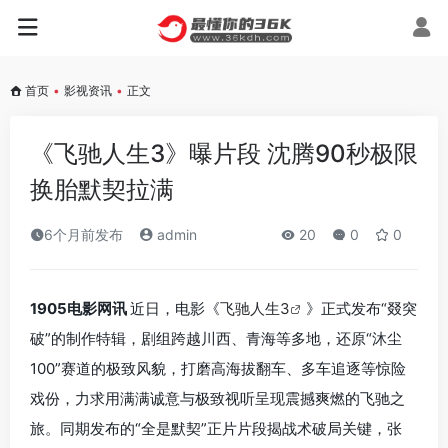
首页
•
影视资讯
•
正文
《飞驰人生3》曝片段 沈腾90秒极限
换胎默契拉满
6个月前发布
admin
20
0
0
1905电影网讯
近日，电影《
飞驰人生3
》正式发布“叕突
破”的制作特辑，剧组跨越川西、青海等多地，还原“沐尘
100”赛道的极致风貌，打磨高海拔翻车、多车追逐等惊险
戏份，力求用满满诚意与极致视听呈现震撼爽燃的飞驰之
旅。同期发布的“全是默契”正片片段揭战术破局关键，张