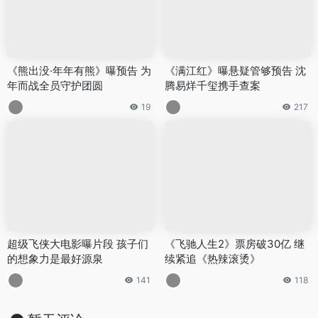
《熊出没·年年有熊》曝预告 为
《满江红》曝悬疑管够预告 沈
年而战全员守护团圆
腾易烊千玺携手查案
19
217
超级飞侠大电影曝片段 孩子们
《飞驰人生2》票房破30亿 继
的想象力是最好源泉
续紧追《热辣滚烫》
141
118