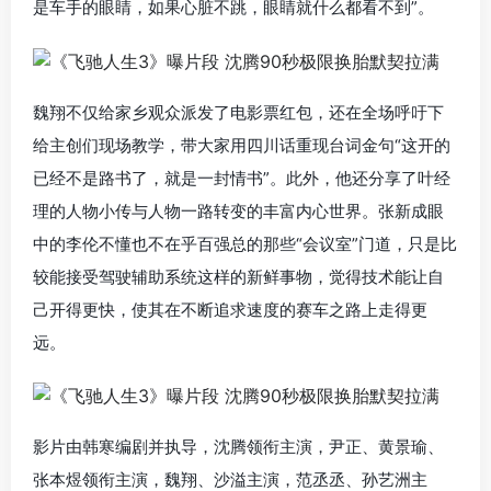
是车手的眼睛，如果心脏不跳，眼睛就什么都看不到”。
魏翔不仅给家乡观众派发了电影票红包，还在全场呼吁下
给主创们现场教学，带大家用四川话重现台词金句“这开的
已经不是路书了，就是一封情书”。此外，他还分享了叶经
理的人物小传与人物一路转变的丰富内心世界。张新成眼
中的李伦不懂也不在乎百强总的那些“会议室”门道，只是比
较能接受驾驶辅助系统这样的新鲜事物，觉得技术能让自
己开得更快，使其在不断追求速度的赛车之路上走得更
远。
影片由
韩寒
编剧并执导，
沈腾
领衔主演，
尹正
、
黄景瑜
、
张本煜
领衔主演，
魏翔
、
沙溢
主演，
范丞丞
、
孙艺洲
主