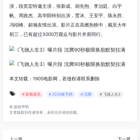
演，
段奕宏
特邀主演，
张新成
、
胡先煦
、
李治廷
、
白宇
帆
、
周政杰
、
高华阳
特别出演，
贾冰
、
王安宇
、
陈永胜
、
冯绍峰
、
郝瀚
友情出演。影片正在高燃热映中，
截至大年
初三，已有超过3000万观众与影片并肩同行。
本文转载：1905电影网，若侵权请联系删除
# 影视资讯
# 2026春节档
# 沈腾
# 飞驰人生3
©
版权声明
文章版权归作者所有，未经允许请勿转载。
上一篇
下一篇