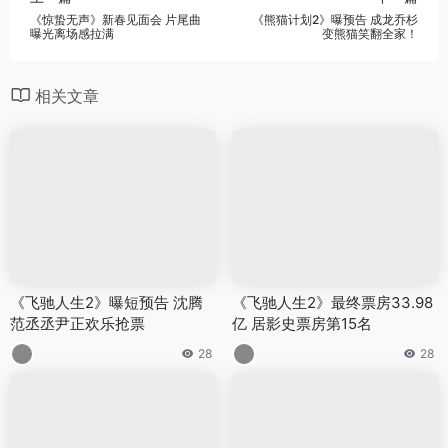
《惊蛰无声》新春见面会 片尾曲
《熊猫计划2》曝预告 成龙乔杉
曝光离场感拉满
变熊猫笑翻全家！
相关文章
《飞驰人生2》曝短预告 沈腾
《飞驰人生2》最终票房33.98
范丞丞尹正欢乐抢票
亿 居影史票房第15名
28
28