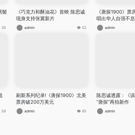
两鬓
《巧克力和酥油花》首映 陈思诚
《唐探1900》票
现身支持张冀新片
唱出华人自强不息
26
admin
52
admin
追
刷新系列纪录!《唐探1900》北美
陈思诚透露：《误
票房破200万美元
“唐探”再拍新作
39
admin
65
admin