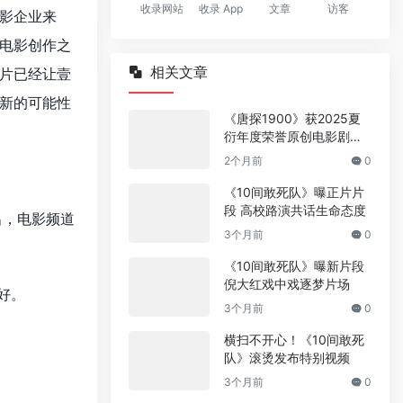
收录网站
收录 App
文章
访客
影企业来
电影创作之
相关文章
片已经让壹
新的可能性
《唐探1900》获2025夏
衍年度荣誉原创电影剧本
奖
2个月前
0
《10间敢死队》曝正片片
段 高校路演共话生命态度
出，电影频道
3个月前
0
《10间敢死队》曝新片段
倪大红戏中戏逐梦片场
好。
3个月前
0
横扫不开心！《10间敢死
队》滚烫发布特别视频
3个月前
0