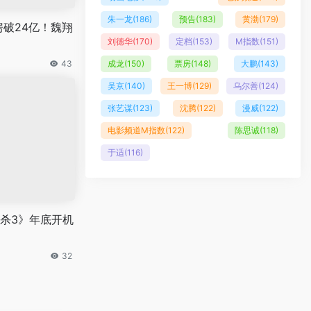
朱一龙
(186)
预告
(183)
黄渤
(179)
房破24亿！魏翔
刘德华
(170)
定档
(153)
M指数
(151)
43
成龙
(150)
票房
(148)
大鹏
(143)
吴京
(140)
王一博
(129)
乌尔善
(124)
张艺谋
(123)
沈腾
(122)
漫威
(122)
电影频道M指数
(122)
陈思诚
(118)
于适
(116)
杀3》年底开机
32