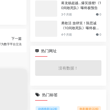
蒋龙杨超越…爆笑接梗!《1
0间敢死队》曝终极预告
3个月前
0
勇敢活 放肆笑！陈思诚
《10间敢死队》曝终极预
告
4个月前
0
下一篇
吁为数字平台立法
热门网址
没有数据！
热门标签
动画电影
(428)
电影频道
(226)