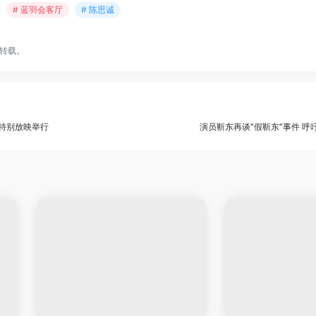
# 蓝羽会客厅
# 陈思诚
转载。
松特别放映举行
演员靳东再谈“假靳东”事件 呼