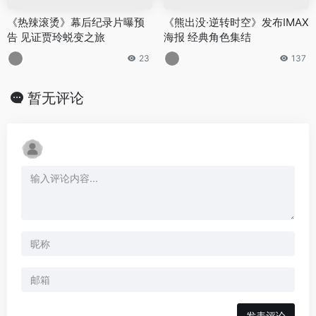
《热辣滚烫》幕后纪录片曝预
《熊出没·逆转时空》发布IMAX
告 见证贾玲蜕变之旅
海报 经典角色集结
23
137
暂无评论
发表评论