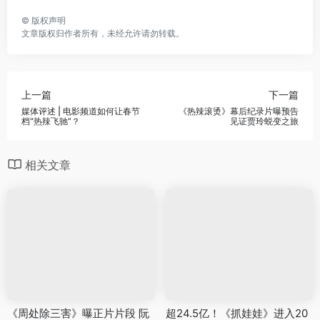
©
版权声明
文章版权归作者所有，未经允许请勿转载。
上一篇
下一篇
媒体评述 | 电影频道如何让春节
《热辣滚烫》幕后纪录片曝预告
档“热辣飞驰”？
见证贾玲蜕变之旅
相关文章
《周处除三害》曝正片片段 阮
超24.5亿！《抓娃娃》进入20