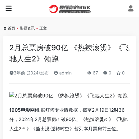
首页
•
影视资讯
•
正文
2月总票房破90亿 《热辣滚烫》《飞
驰人生2》领跑
3年前 (2024)发布
admin
67
0
0
1905电影网讯
据灯塔专业版数据，截至2月19日12时36
分，2024年2月总
票房
破90亿。《
热辣滚烫
》《
飞驰
人生2
》《熊出没·逆转时空》暂列本月票房前三位。