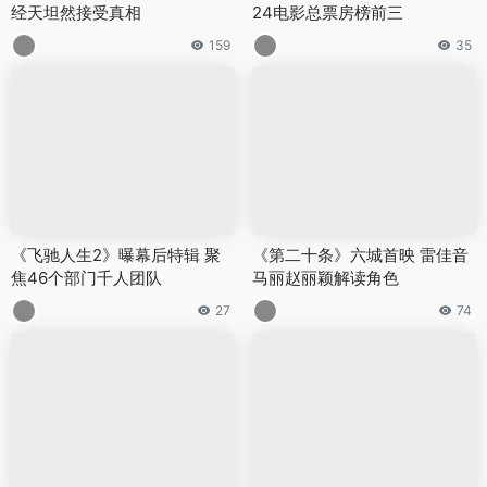
经天坦然接受真相
24电影总票房榜前三
159
35
《飞驰人生2》曝幕后特辑 聚
《第二十条》六城首映 雷佳音
焦46个部门千人团队
马丽赵丽颖解读角色
27
74