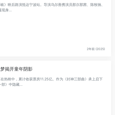
火西岐》映后路演抵达宁波站。导演乌尔善携演员那尔那茜、陈牧驰、
身...
2年前 (2025)
噩梦揭开童年阴影
正在热映中，累计收获票房11.25亿。作为《封神三部曲》承上启下
》中隐藏...