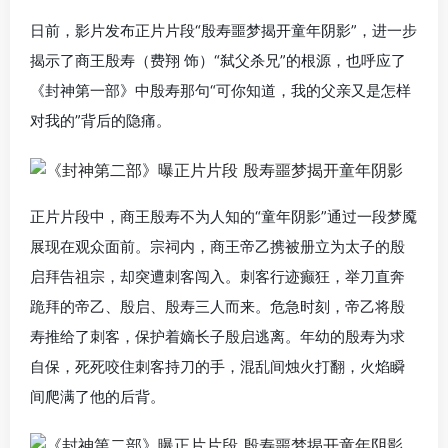
日前，影片发布正片片段“殷寿噩梦揭开童年阴影”，进一步
揭示了商王殷寿（费翔 饰）“弑父杀兄”的根源，也呼应了
《封神第一部》中殷寿那句“可你知道，我的父亲又是怎样
对我的”背后的隐痛。
正片片段中，商王殷寿不为人知的“童年阴影”通过一段梦魇
展现在观众面前。宗祠内，商王帝乙携被册立为太子的殷
启拜告祖宗，却突遭刺客闯入。刺客行迹癫狂，举刀直奔
跪拜的帝乙、殷启、殷寿三人而来。危急时刻，帝乙将殷
寿推给了刺客，保护着嫡长子殷启逃离。年幼的殷寿为求
自保，死死咬住刺客持刀的手，混乱间烛火打翻，火焰瞬
间爬满了他的后背。