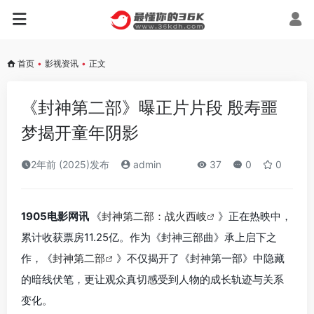
首页
•
影视资讯
•
正文
《封神第二部》曝正片片段 殷寿噩
梦揭开童年阴影
2年前 (2025)发布
admin
37
0
0
1905电影网讯
《
封神第二部：战火西岐
》正在热映中，
累计收获票房11.25亿。作为《封神三部曲》承上启下之
作，《
封神第二部
》不仅揭开了《封神第一部》中隐藏
的暗线伏笔，更让观众真切感受到人物的成长轨迹与关系
变化。