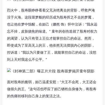
烈火中，殷寿眼睁睁看着父兄决绝离去的背影，呼救声淹
没于火海。这段噩梦般的经历成为殷寿挥之不去的梦魇，
也让他在梦中惊醒，在妲己（娜然 饰）怀中泣诉：“我永远
忘不掉，皮肤烧焦的味道。” 童年的创伤造就了殷寿对权力
的渴望，认为只有登上王位才能掌控自己的命运。然而，
即使成为了至高无上的王，他依然无法摆脱内心的阴影，
控诉道：“我以为只要做了王，就能掌控自己的命运，没想
到上天对我这么不公平。”
面对殷寿的脆弱，妲己温柔安慰：“大王不会死，大王还会
做很久的王。”这句话也呼应了妲己牺牲自身修为，将殷寿
的伤痛转移到自己身上的复活之法。