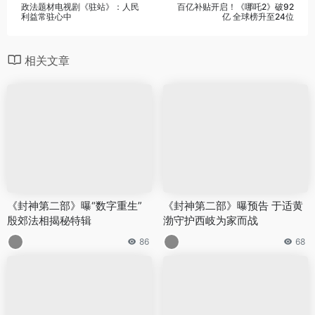
政法题材电视剧《驻站》：人民
百亿补贴开启！《哪吒2》破92
利益常驻心中
亿 全球榜升至24位
相关文章
《封神第二部》曝“数字重生”
《封神第二部》曝预告 于适黄
殷郊法相揭秘特辑
渤守护西岐为家而战
86
68