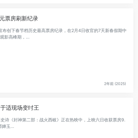
亿元票房刷新纪录
ration宣布创下春节档历史最高票房纪录，在2月4日收官的7天新春假期中
影高峰期，...
2年前 (2025)
演于适现场变纣王
神话史诗《封神第二部：战火西岐》正在热映中，上映六日收获票房9.
玉...