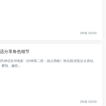
2年前 (2025)
于适分享角色细节
的国民神话史诗电影《封神第二部：战火西岐》映后路演抵达太原站。
翔、娜然...
2年前 (2025)