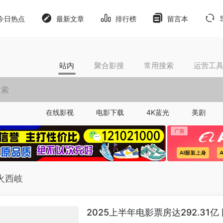
今日热点
最新文章
排行榜
留言本
站内
聚合影搜
常用搜索
运营工
在线影视
电影下载
4K蓝光
美剧
火西岐
2025上半年电影票房达292.31亿 