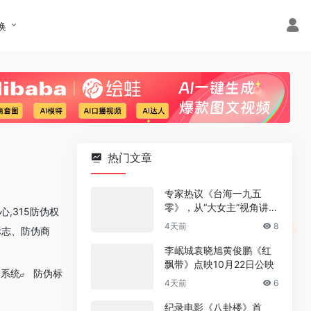
换
热门文章
专家热议《台海一九五
零》，从“大女主”视角讲述
,315防伪权
革命信仰
4天前
8
标志、防伪商
李岷城袁晓旭黄俊鹏《红
飘带》点映10月22日公映
询系统
防伪标
4天前
6
纪录电影《八卦楼》首