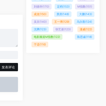
刘德华
(170)
定档
(153)
M指数
(151)
成龙
(150)
票房
(148)
大鹏
(143)
吴京
(140)
王一博
(129)
乌尔善
(124)
沈腾
(123)
张艺谋
(123)
漫威
(122)
电影频道M指数
(122)
陈思诚
(118)
于适
(116)
发表评论