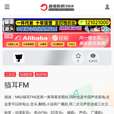
0
8,405
二次元
动漫影音
电台FM
猫耳FM
描述：M站(猫耳FM)是第一家弹幕音图站,同时也是中国声优基地,在
这里可以听电台,音乐,翻唱,小说和广播剧,用二次元声音连接三次元.
标签：
动漫影音
电台FM
3D音乐
催眠
声优
广播剧