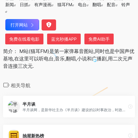
新闻
日抓
有声漫画
猫耳FM
电台
翻唱
配音
铃声
打开网站
免费在线看电影
蓝光秒播APP
免费AI助手
简介： M站(猫耳FM)是第一家弹幕音图站,同时也是中国声优
基地,在这里可以听电台,音乐,翻唱,小说和广播剧,用二次元声
音连接三次元.
相关导航
半月谈
半月谈网，是新华社主办《半月谈》建设的以时事政治，时政热点，时事新闻，时事评论，政策解读，时政新闻要闻为主的大型时政专业平台，相约网上半月谈，与您共话天下事！网站不定期开设专题，就某一重大时政主题进行集纳式报道，最近开设了“十八届三中全会 深化改革新航标”专题，目前已上稿150多篇。此前还开设了“中国梦”、“党的群众路线教育实践活动”等专题。此外，网站还设有媒体集萃、文化、教育、健康、旅游等栏目和频道。
抽屉新热榜