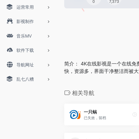
0
7,373
运营常用
影视制作
音乐MV
软件下载
简介： 4K在线影视是一个在线
导航网址
快，资源多，界面干净整洁而被大
乱七八糟
相关导航
一只蜗
已失效，留档