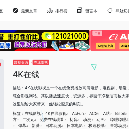
点
最新文章
排行榜
留言本
导航切
影视资源
在线影视
4K在线
描述：4K在线影视是一个在线免费播放高清电影，电视剧，动漫
综合影视网站。其以播放速度快，资源多，界面干净整洁而被大
这里能给大家带来一丝轻松惬意的时刻。
标签：
在线影视
4K在线影视
AcFun
ACG
A站
Bilibili
方
二次元
免费在线观看
初音
动漫
动画
哔哩哔哩.
弹幕
新番
日本动漫
日本电影
极速秒播
果冻动漫