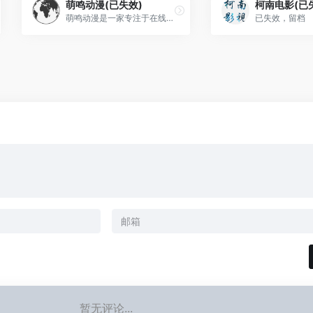
萌鸣动漫(已失效)
柯南电影(已
萌鸣动漫是一家专注于在线动漫的网站，提供海量动漫资源，让您畅快享受精彩动漫世界。
已失效，留档
暂无评论...