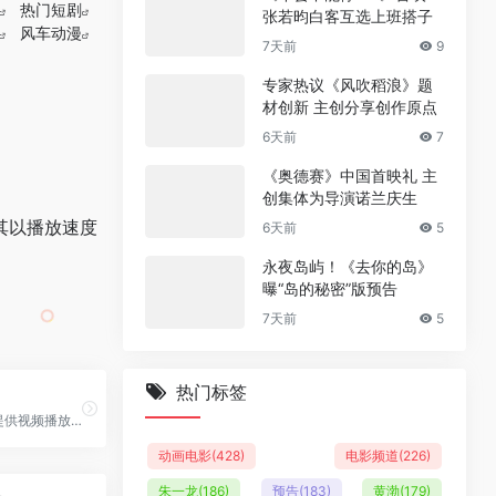
热门短剧
张若昀白客互选上班搭子
风车动漫
7天前
9
专家热议《风吹稻浪》题
材创新 主创分享创作原点
6天前
7
《奥德赛》中国首映礼 主
创集体为导演诺兰庆生
其以播放速度
6天前
5
永夜岛屿！《去你的岛》
曝“岛的秘密”版预告
7天前
5
热门标签
视频服务平台,提供视频播放,视频发布,视频搜索,视频分享
动画电影
(428)
电影频道
(226)
朱一龙
(186)
预告
(183)
黄渤
(179)