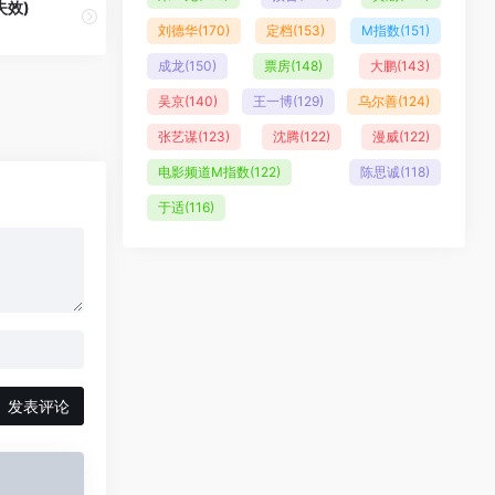
失效)
刘德华
(170)
定档
(153)
M指数
(151)
成龙
(150)
票房
(148)
大鹏
(143)
吴京
(140)
王一博
(129)
乌尔善
(124)
张艺谋
(123)
沈腾
(122)
漫威
(122)
电影频道M指数
(122)
陈思诚
(118)
于适
(116)
发表评论