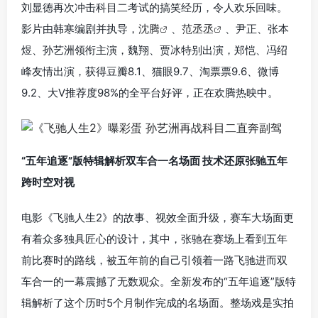
刘显德再次冲击科目二考试的搞笑经历，令人欢乐回味。
影片由韩寒编剧并执导，
沈腾
、
范丞丞
、尹正、张本
煜、孙艺洲领衔主演，魏翔、贾冰特别出演，郑恺、冯绍
峰友情出演，获得豆瓣8.1、猫眼9.7、淘票票9.6、微博
9.2、大V推荐度98%的全平台好评，正在欢腾热映中。
“五年追逐”版特辑解析双车合一名场面 技术还原张驰五年
跨时空对视
电影《飞驰人生2》的故事、视效全面升级，赛车大场面更
有着众多独具匠心的设计，其中，张驰在赛场上看到五年
前比赛时的路线，被五年前的自己引领着一路飞驰进而双
车合一的一幕震撼了无数观众。全新发布的“五年追逐”版特
辑解析了这个历时5个月制作完成的名场面。整场戏是实拍