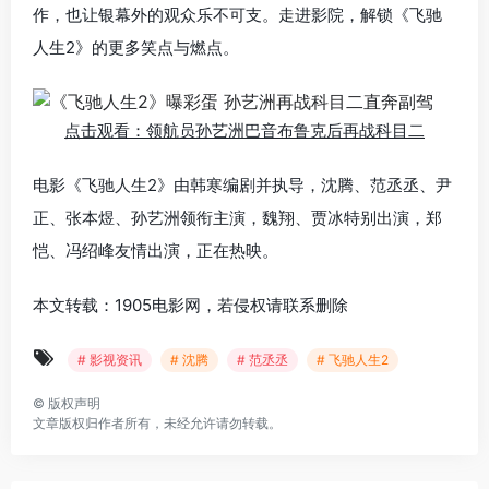
作，也让银幕外的观众乐不可支。走进影院，解锁《飞驰
人生2》的更多笑点与燃点。
点击观看：领航员孙艺洲巴音布鲁克后再战科目二
电影《飞驰人生2》由韩寒编剧并执导，沈腾、范丞丞、尹
正、张本煜、孙艺洲领衔主演，魏翔、贾冰特别出演，郑
恺、冯绍峰友情出演，正在热映。
本文转载：1905电影网，若侵权请联系删除
# 影视资讯
# 沈腾
# 范丞丞
# 飞驰人生2
©
版权声明
文章版权归作者所有，未经允许请勿转载。