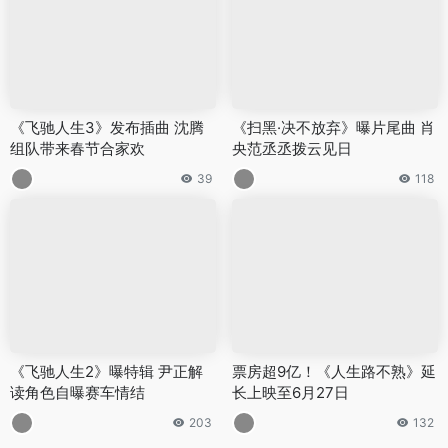
《飞驰人生3》发布插曲 沈腾
《扫黑·决不放弃》曝片尾曲 肖
组队带来春节合家欢
央范丞丞拨云见日
39
118
《飞驰人生2》曝特辑 尹正解
票房超9亿！《人生路不熟》延
读角色自曝赛车情结
长上映至6月27日
203
132