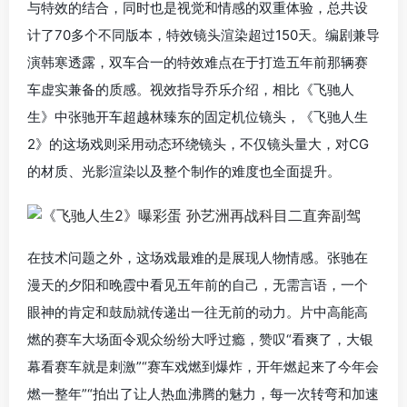
与特效的结合，同时也是视觉和情感的双重体验，总共设
计了70多个不同版本，特效镜头渲染超过150天。编剧兼导
演韩寒透露，双车合一的特效难点在于打造五年前那辆赛
车虚实兼备的质感。视效指导乔乐介绍，相比《飞驰人
生》中张驰开车超越林臻东的固定机位镜头，《飞驰人生
2》的这场戏则采用动态环绕镜头，不仅镜头量大，对CG
的材质、光影渲染以及整个制作的难度也全面提升。
在技术问题之外，这场戏最难的是展现人物情感。张驰在
漫天的夕阳和晚霞中看见五年前的自己，无需言语，一个
眼神的肯定和鼓励就传递出一往无前的动力。片中高能高
燃的赛车大场面令观众纷纷大呼过瘾，赞叹“看爽了，大银
幕看赛车就是刺激”“赛车戏燃到爆炸，开年燃起来了今年会
燃一整年”“拍出了让人热血沸腾的魅力，每一次转弯和加速