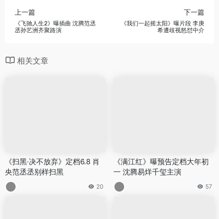
上一篇
下一篇
《飞驰人生2》曝插曲 沈腾范丞
《我们一起摇太阳》曝片段 李庚
丞孙艺洲齐聚路演
希遭歧视怒怼中介
相关文章
《扫黑·决不放弃》定档6.8 肖
《满江红》曝预告定档大年初
央范丞丞别样扫黑
一 沈腾易烊千玺主演
20
57