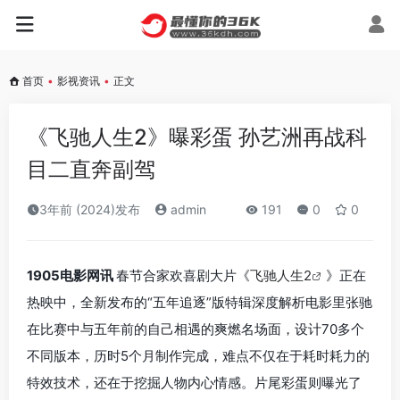
首页
•
影视资讯
•
正文
《飞驰人生2》曝彩蛋 孙艺洲再战科
目二直奔副驾
3年前 (2024)发布
admin
191
0
0
1905电影网讯
春节合家欢喜剧大片《
飞驰人生2
》正在
热映中，全新发布的“五年追逐”版特辑深度解析电影里张驰
在比赛中与五年前的自己相遇的爽燃名场面，设计70多个
不同版本，历时5个月制作完成，难点不仅在于耗时耗力的
特效技术，还在于挖掘人物内心情感。片尾彩蛋则曝光了