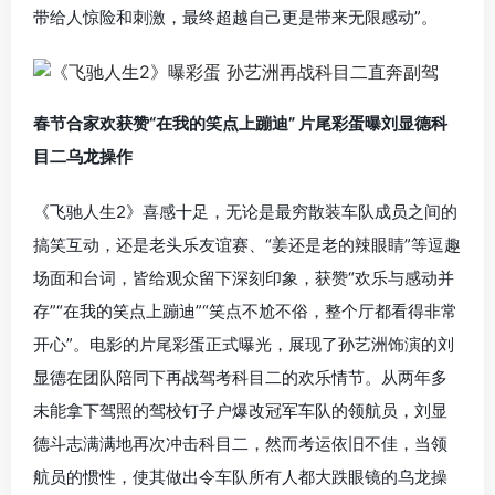
带给人惊险和刺激，最终超越自己更是带来无限感动”。
春节合家欢获赞“在我的笑点上蹦迪” 片尾彩蛋曝刘显德科
目二乌龙操作
《飞驰人生2》喜感十足，无论是最穷散装车队成员之间的
搞笑互动，还是老头乐友谊赛、“姜还是老的辣眼睛”等逗趣
场面和台词，皆给观众留下深刻印象，获赞“欢乐与感动并
存”“在我的笑点上蹦迪”“笑点不尬不俗，整个厅都看得非常
开心”。电影的片尾彩蛋正式曝光，展现了孙艺洲饰演的刘
显德在团队陪同下再战驾考科目二的欢乐情节。从两年多
未能拿下驾照的驾校钉子户爆改冠军车队的领航员，刘显
德斗志满满地再次冲击科目二，然而考运依旧不佳，当领
航员的惯性，使其做出令车队所有人都大跌眼镜的乌龙操