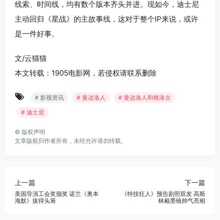
线索、时间线，均有数个版本齐头并进。现如今，迪士尼
主动回归《星战》的主故事线，这对于整个IP来说，或许
是一件好事。
文/云猫猫
本文转载：1905电影网，若侵权请联系删除
# 影视资讯
# 曼达洛人
# 曼达洛人和格洛古
# 迪士尼
©
版权声明
文章版权归作者所有，未经允许请勿转载。
上一篇
下一篇
美国导演工会奖颁奖 诺兰《奥本
《特技狂人》预告剧照双发 高斯
海默》拔得头筹
林戴墨镜帅气亮相