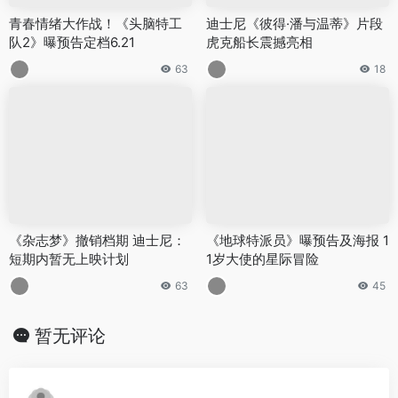
青春情绪大作战！《头脑特工
迪士尼《彼得·潘与温蒂》片段
队2》曝预告定档6.21
虎克船长震撼亮相
63
18
《杂志梦》撤销档期 迪士尼：
《地球特派员》曝预告及海报 1
短期内暂无上映计划
1岁大使的星际冒险
63
45
暂无评论