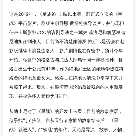
这是2019年，《星战9》上映以来第一部正式立项的《星
战》宇宙影片。剧版主创乔恩·费儒将执导该片，并与现担
任卢卡斯影业CCO的该剧导演之一戴夫·菲洛尼和凯瑟琳·肯
尼迪担任制作人，目前尚不清楚佩德罗·帕斯卡是否会在电
影版继续出演曼达洛人，影片剧情也在保密中，预计今年
开拍。标题中的格洛古与尤达大师属于同一神秘物种。格
洛古出生于公元前41年，作为绝地武士团的绝地学徒在科
洛桑的绝地圣殿长大。格洛古在绝地大清洗中幸存下来并
被藏了起来。后来，在银河帝国沦陷后被残余的人重新发
现，并被许多人简称为“孩子”。
从迪士尼对于《星战》的开发上来看，目前的故事发展，
似乎找到了头绪。自从天行者家族的故事结束后，《星
战》就进入到了“纷乱”的年代。无论是导演、故事、人物、