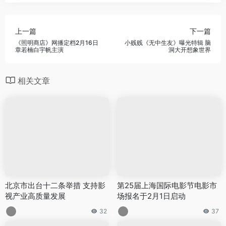
上一篇
下一篇
《照明商店》网播定档2月16日
小贱贱《无中生友》曝光特辑 脑
章若楠白宇帆主演
洞大开想象世界
相关文章
北京市出台十二条举措 支持影
第25届上海国际电影节电影市
视产业高质量发展
场报名于2月1日启动
32
37