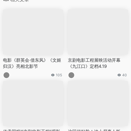
电影《群英会·借东风》《文姬
京剧电影工程展映活动开幕
归汉》亮相北影节
《九江口》定档4.19
105
40