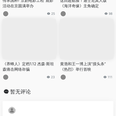
传承国粹!“京剧电影工程”观影
这回超贴脸！迪士尼真人版
活动在京圆满举办
《海洋奇缘》主角确定
25
98
《养蜂人》定档1.12 杰森·斯坦
黄渤和王一博上演“摸头杀”
森痛击网络诈骗
《热烈》举行首映
23
111
暂无评论