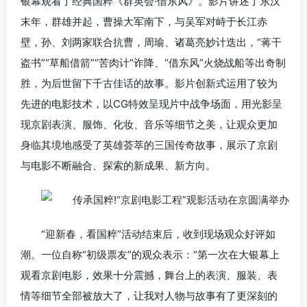
银幕观看了经典国粹《群英会·借东风》。影片讲述了东汉
末年，群雄并起，曹操大军南下，与吴军对峙于长江赤
壁，孙、刘两家联合抗曹，周瑜、诸葛亮妙计迭出，“蒋干
盗书”“草船借箭”“苦肉计”诈降、“借东风”火烧战船等出奇制
胜，为后世留下千古佳话的故事。影片创新式运用了较为
先进的电影技术，以CG特效呈现片中战争场面，用光影呈
现京剧表演、服饰、化妆、音乐等细节之美，让观众更加
身临其境地感受了英雄荟萃的三国传奇故事，展示了京剧
与电影不断融合、探索的新成果、新方向。
“迎新春，看国粹”活动结束后，收到现场观众好评如
潮。一位自称“初级票友”的观众表示：“第一次在大银幕上
观看京剧电影，效果十分震撼，舞台上的表演、服装、表
情等细节全部被放大了，让我对人物与故事有了更深刻的