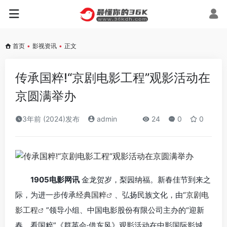
首页
•
影视资讯
•
正文
传承国粹!“京剧电影工程”观影活动在
京圆满举办
3年前 (2024)发布
admin
24
0
0
1905电影网讯
金龙贺岁，梨园纳福。新春佳节到来之
际，为进一步传承
经典国粹
、弘扬民族文化，由“
京剧电
影工程
”领导小组、中国电影股份有限公司主办的“迎新
春，看国粹”《群英会·借东风》观影活动在中影国际影城