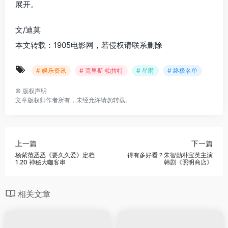
展开。
文/迪莫
本文转载：1905电影网，若侵权请联系删除
# 娱乐资讯
# 克里斯·帕拉特
# 星爵
# 终极名单
©
版权声明
文章版权归作者所有，未经允许请勿转载。
上一篇
下一篇
杨紫范丞丞《要久久爱》定档
得有多好看？朱智勋朴宝英主演
1.20 神秘大咖客串
韩剧《照明商店》
相关文章