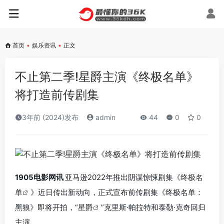
首页
•
娱乐资讯
•
正文
不止第二季!星爵主演《终极名单》
将打造前传剧集
3年前 (2024)发布
admin
44
0
0
1905电影网讯
亚马逊2022年推出阴谋惊悚剧集《
终极名
单
》近日传出新动向，正式宣布前传剧集《终极名单：
黑狼》即将开拍，“
星爵
”克里斯·帕拉特和泰勒·克奇回归
主演。