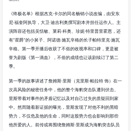
《终极名单》根据杰克·卡尔的同名畅销小说改编，由安东
尼·福奎阿执导，大卫·迪吉利奥撰写剧本并担任运作人。主
演阵容还包括吴恬敏、莱莉·科奥、珍妮·特里普里霍恩，还
有“星爵”的小舅子、阿诺德·施瓦辛格的长子帕特里克·施瓦
辛格。第一季开播后收获了不俗的收视率和口碑，更是被
誉为剧版《第一滴血》，不俗的成绩也让该剧续订了第二
季。
第一季的故事讲述了詹姆斯·里斯（克里斯·帕拉特 饰）在一
次高风险的秘密任务中，他的整个海豹突击队遭到伏击。
里斯带着对事件的矛盾记忆以及对自己过失的质疑回到家
中。然而随着新证据的曝光，里斯发现了对他不利的黑暗
势力，不仅危及他的生命，同时这股势力也会影响到那些
他所爱的人。前传或将围绕詹姆斯·里斯成为海豹突击队员