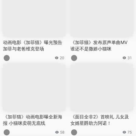
动画电影《加菲猫》曝光预告
《加菲猫》发布原声单曲MV
加菲与老爸维克登场
谁还不是撒娇小猫咪
20
31
《加菲猫》动画电影曝全新海
《面目全非2》首映礼 儿女及
报 小猫咪卖萌无底线
女婿星爵助力阿诺！
58
75