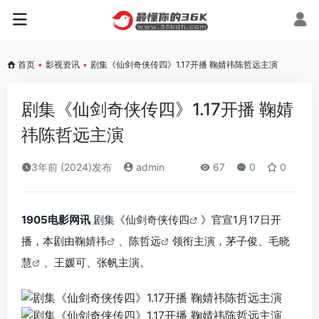
首页
•
影视资讯
•
剧集《仙剑奇侠传四》1.17开播 鞠婧祎陈哲远主演
剧集《仙剑奇侠传四》1.17开播 鞠婧
祎陈哲远主演
3年前 (2024)发布
admin
67
0
0
1905电影网讯
剧集《
仙剑奇侠传四
》官宣1月17日开
播，本剧由
鞠婧祎
、
陈哲远
领衔主演，茅子俊、
毛晓
慧
、王媛可、张帆主演。