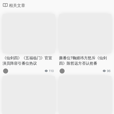
相关文章
《仙剑四》《五福临门》官宣
撕番位?鞠婧祎方怒斥《仙剑
演员阵容引番位热议
四》陈哲远方否认抢番
110
96