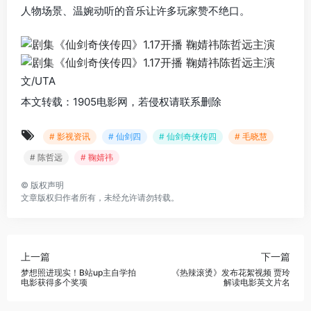
人物场景、温婉动听的音乐让许多玩家赞不绝口。
文/UTA
本文转载：1905电影网，若侵权请联系删除
# 影视资讯
# 仙剑四
# 仙剑奇侠传四
# 毛晓慧
# 陈哲远
# 鞠婧祎
©
版权声明
文章版权归作者所有，未经允许请勿转载。
上一篇
下一篇
梦想照进现实！B站up主自学拍
《热辣滚烫》发布花絮视频 贾玲
电影获得多个奖项
解读电影英文片名