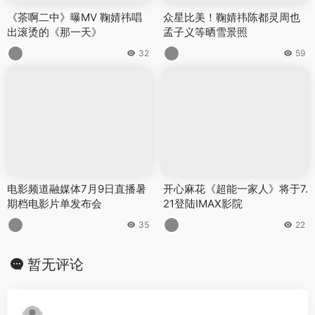
《茶啊二中》曝MV 鞠婧祎唱
众星比美！鞠婧祎陈都灵周也
出滚烫的《那一天》
孟子义等晒雪景照
32
59
电影频道融媒体7月9日直播暑
开心麻花《超能一家人》将于7.
期档电影片单发布会
21登陆IMAX影院
35
22
暂无评论