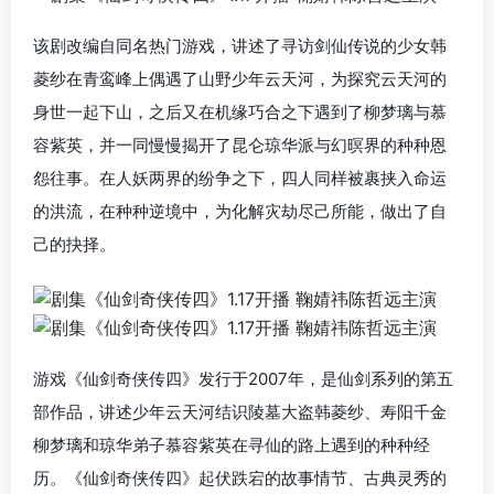
该剧改编自同名热门游戏，讲述了寻访剑仙传说的少女韩
菱纱在青鸾峰上偶遇了山野少年云天河，为探究云天河的
身世一起下山，之后又在机缘巧合之下遇到了柳梦璃与慕
容紫英，并一同慢慢揭开了昆仑琼华派与幻暝界的种种恩
怨往事。在人妖两界的纷争之下，四人同样被裹挟入命运
的洪流，在种种逆境中，为化解灾劫尽己所能，做出了自
己的抉择。
游戏《仙剑奇侠传四》发行于2007年，是仙剑系列的第五
部作品，讲述少年云天河结识陵墓大盗韩菱纱、寿阳千金
柳梦璃和琼华弟子慕容紫英在寻仙的路上遇到的种种经
历。《仙剑奇侠传四》起伏跌宕的故事情节、古典灵秀的