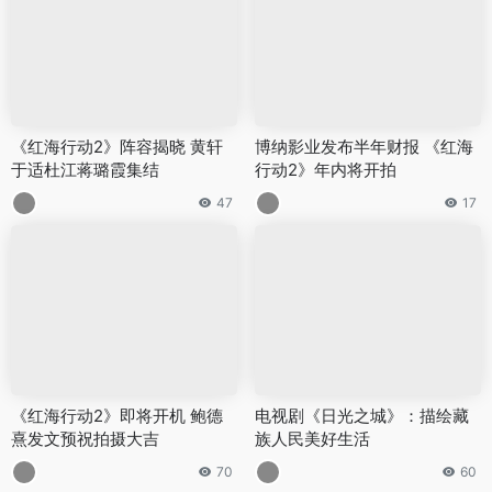
《红海行动2》阵容揭晓 黄轩
博纳影业发布半年财报 《红海
于适杜江蒋璐霞集结
行动2》年内将开拍
47
17
《红海行动2》即将开机 鲍德
电视剧《日光之城》：描绘藏
熹发文预祝拍摄大吉
族人民美好生活
70
60