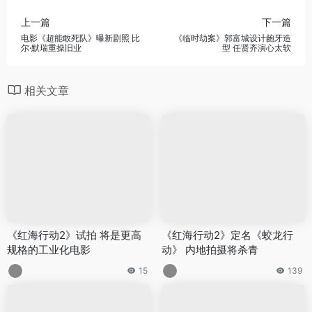
上一篇
下一篇
电影《超能敢死队》曝新剧照 比
《临时劫案》郭富城设计龅牙造
尔·默瑞重操旧业
型 任贤齐演心太软
相关文章
《红海行动2》试拍 将是更高
《红海行动2》定名《蛟龙行
规格的工业化电影
动》 内地拍摄将杀青
15
139