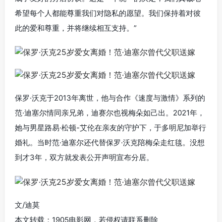
希望每个人都能尊重我们对隐私的愿望。我们保持着对彼
此的爱和尊重，并将继续相互支持。”
保罗·沃克于2013年离世，他与合作《速度与激情》系列的
范·迪塞尔情同亲兄弟，迪赛尔也视梅朵如己出。2021年，
她与男星路易·松顿-艾伦在亲友的守护下，于多明尼加举行
婚礼。当时范·迪塞尔还代替保罗·沃克陪梅朵走红毯。没想
到才3年，双方就发表公开声明宣布分居。
文/迪莫
本文转载：1905电影网，若侵权请联系删除