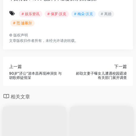
# 娱乐资讯
# 保罗·沃克
# 梅朵·沃克
# 离婚
# 范·迪塞尔
©
版权声明
文章版权归作者所有，未经允许请勿转载。
上一篇
下一篇
90岁“济公”游本昌再现神演技 与
郝劭文妻子曝女儿遭遇校园霸凌
胡歌师徒情深
有关部门展开调查
相关文章