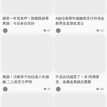
婚变一年首发声！陈晓陈妍希
A妹结束两年婚姻将支付补偿金
离婚：今后各自安好
新男友是朋友老公
67
22
离婚！汪峰章子怡结束八年婚
不适合结婚罢了！本·阿弗莱
姻 二人发官方声明
克、洛佩兹离婚后重聚
91
46