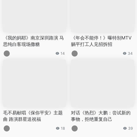
《我的妈耶》南京深圳路演 马
《年会不能停！》曝特别MTV
思纯白客现场撒糖
躺平打工人见招拆招
14
34
毛不易献唱《保你平安》主题
对话《热烈》大鹏：尝试新的
曲 路演群星送祝福
事物，拒绝重复自己
18
39