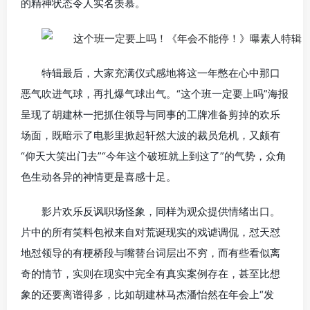
的精神状态令人实名羡慕。
特辑最后，大家充满仪式感地将这一年憋在心中那口
恶气吹进气球，再扎爆气球出气。“这个班一定要上吗”海报
呈现了胡建林一把抓住领导与同事的工牌准备剪掉的欢乐
场面，既暗示了电影里掀起轩然大波的裁员危机，又颇有
“仰天大笑出门去”“今年这个破班就上到这了”的气势，众角
色生动各异的神情更是喜感十足。
影片欢乐反讽职场怪象，同样为观众提供情绪出口。
片中的所有笑料包袱来自对荒诞现实的戏谑调侃，怼天怼
地怼领导的有梗桥段与嘴替台词层出不穷，而有些看似离
奇的情节，实则在现实中完全有真实案例存在，甚至比想
象的还要离谱得多，比如胡建林马杰潘怡然在年会上“发