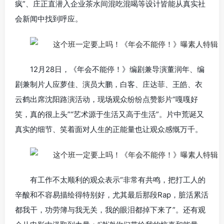
疯”、庄正直潜入企业茶水间混吃混喝等设计皆能从真实社
会新闻中找到呼应。
12月28日，《年会不能停！》编剧兼导演董润年、编
剧兼制片人应萝佳、演员大鹏，白客、庄达菲、王皓、衣
云鹤出席沈阳路演活动，现场观众纷纷点赞影片“嘎嘎好
笑，真的很上头”“艺术源于生活又高于生活”。片中荒诞又
真实的细节、笑着面对人生的正能量也让观众感慨万千。
有工作不太顺利的观众表示“非常有共鸣，把打工人的
辛酸和不容易描绘得特别好，尤其最后那段Rap，脏活累活
都我干，功劳簿与我无关，我的眼泪都掉下来了”。还有观