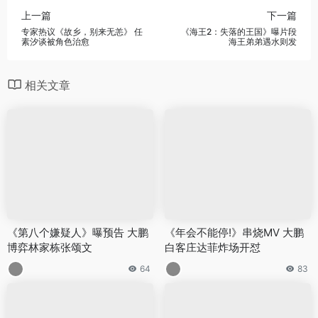
上一篇
下一篇
专家热议《故乡，别来无恙》 任
《海王2：失落的王国》曝片段
素汐谈被角色治愈
海王弟弟遇水则发
相关文章
《第八个嫌疑人》曝预告 大鹏
《年会不能停!》串烧MV 大鹏
博弈林家栋张颂文
白客庄达菲炸场开怼
64
83