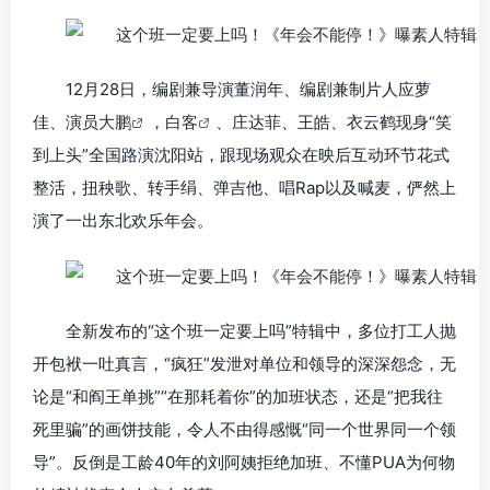
12月28日，编剧兼导演董润年、编剧兼制片人应萝
佳、演员
大鹏
，
白客
、庄达菲、王皓、衣云鹤现身“笑
到上头”全国路演沈阳站，跟现场观众在映后互动环节花式
整活，扭秧歌、转手绢、弹吉他、唱Rap以及喊麦，俨然上
演了一出东北欢乐年会。
全新发布的“这个班一定要上吗”特辑中，多位打工人抛
开包袱一吐真言，“疯狂”发泄对单位和领导的深深怨念，无
论是“和阎王单挑”“在那耗着你”的加班状态，还是“把我往
死里骗”的画饼技能，令人不由得感慨“同一个世界同一个领
导”。反倒是工龄40年的刘阿姨拒绝加班、不懂PUA为何物