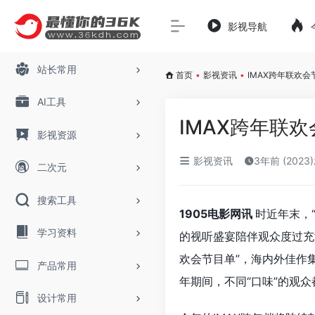
影视导航
站长常用
首页
•
影视资讯
•
IMAX跨年联欢
AI工具
IMAX跨年联
影视资源
影视资讯
3年前 (2023
二次元
搜索工具
1905电影网讯
时近年末，
学习资料
的视听盛宴陪伴观众度过充满
欢会节目单”，海内外佳作
产品常用
年期间，不同“口味”的观
设计常用