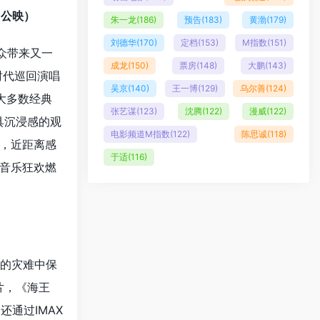
日公映）
朱一龙
(186)
预告
(183)
黄渤
(179)
刘德华
(170)
定档
(153)
M指数
(151)
众带来又一
成龙
(150)
票房
(148)
大鹏
(143)
时代巡回演唱
吴京
(140)
王一博
(129)
乌尔善
(124)
大多数经典
张艺谋
(123)
沈腾
(122)
漫威
(122)
具沉浸感的观
电影频道M指数
(122)
陈思诚
(118)
，近距离感
于适
(116)
音乐狂欢燃
来的灾难中保
片，《海王
还通过IMAX