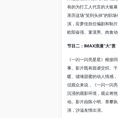
有的为打工人代言的大银幕
亲历这场“笑到头掉”的职
演，应萝佳担任编剧和制片
欧阳奋强、童漠男、肉食动
节目二：IMAX浪漫“大”
《一闪一闪亮星星》根据同
事。影片既有甜虐交织、千
暖、缱绻甜蜜的动人情感，
侣观众来说，《一闪一闪亮
沉浸的观影环境，观众将恍
动。影片由陈小明、章攀执
演，沙溢友情出演。