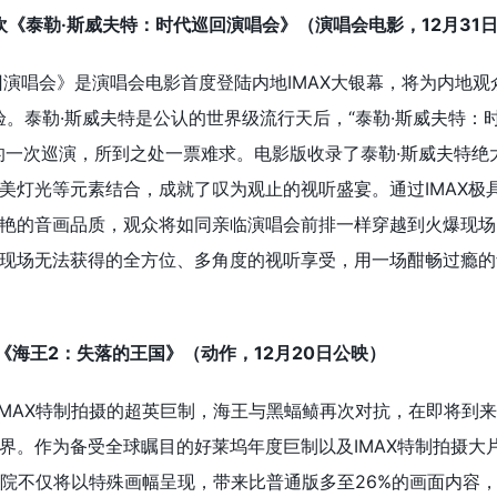
狂欢《泰勒·斯威夫特：时代巡回演唱会》（演唱会电影，12月31
回演唱会》是演唱会电影首度登陆内地IMAX大银幕，将为内地观
验。泰勒·斯威夫特是公认的世界级流行天后，“泰勒·斯威夫特：
的一次巡演，所到之处一票难求。电影版收录了泰勒·斯威夫特绝
美灯光等元素结合，成就了叹为观止的视听盛宴。通过IMAX极
艳的音画品质，观众将如同亲临演唱会前排一样穿越到火爆现场
现场无法获得的全方位、多角度的视听享受，用一场酣畅过瘾的
”秀《海王2：失落的王国》（动作，12月20日公映）
IMAX特制拍摄的超英巨制，海王与黑蝠鲼再次对抗，在即将到
界。作为备受全球瞩目的好莱坞年度巨制以及IMAX特制拍摄大
影院不仅将以特殊画幅呈现，带来比普通版多至26%的画面内容，