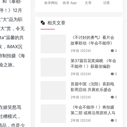
》和《泰勒·
收录网站
收录 App
文章
访客
停！》12月
“大”品为职
相关文章
大”赏，令无
ta”温馨的共
《不讨好的勇气》看片会
故事联动《年会不能停》
，IMAX沉
2年前 (2024)
0
特制拍摄《海
第37届百花奖揭晓 《年会
冒险之旅。
不能停！》获最佳编剧
2年前 (2024)
0
首届中国（沈阳）喜剧电
影周启动 共襄欢乐盛会
2年前 (2024)
0
在嬉笑怒骂
《年会不能停！》将拍摄
第二部 或将沿用原班人马
吐槽模式，
2年前 (2024)
0
精品，也是少