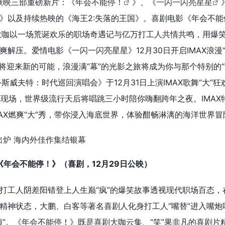
续献映三部重磅新片：《
年会不能停！
》、《
一闪一闪亮星星
》以及持续热映的《海王2:失落的王国》。喜剧电影《年会不能
大咖以一场荒诞欢乐的职场奇遇记与亿万打工人共情共鸣，用爆笑
解压。爱情电影《一闪一闪亮星星》12月30日开启IMAX浪漫“
P”将迎来新的可能，浪漫满“幕”的光影之旅将成为你与那个特别的“
斯威夫特：时代巡回演唱会》于12月31日上演IMAX歌舞“大”狂欢
VE现场，世界级流行天后将唱跳三小时陪你嗨翻跨年之夜。IMAX
MAX燃爽“大”秀，带你浸入海底世界，体验酣畅淋漓的海洋世界
品《年会不能停！》（喜剧，12月29日公映）
打工人阴差阳错登上人生巅“疯”的爆笑故事透视现代职场百态，
精神状态，大鹏、白客等著名喜剧人化身打工人“嘴替”进入嘴炮
顿”。《年会不能停！》既是喜剧大咖云集、“笑”果非凡的喜剧片