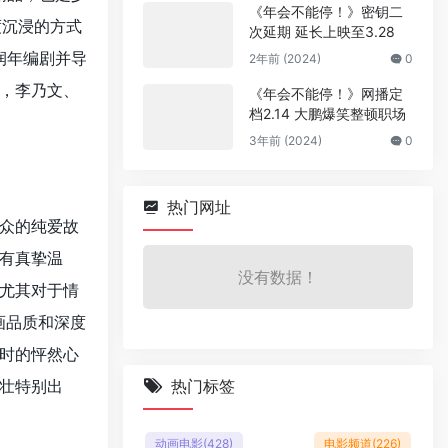
《年会不能停！》密钥二
度沉浸的方式
次延期 延长上映至3.28
润年编剧并导
2年前 (2024)
0
，李乃文、
《年会不能停！》网播定
档2.14 大鹏爆笑整顿职场
3年前 (2024)
0
热门网址
众的纯爱故
有真挚温
没有数据！
尤其对于情
画品质和深度
时的怦然心
壮特别出
热门标签
动画电影
(428)
电影频道
(226)