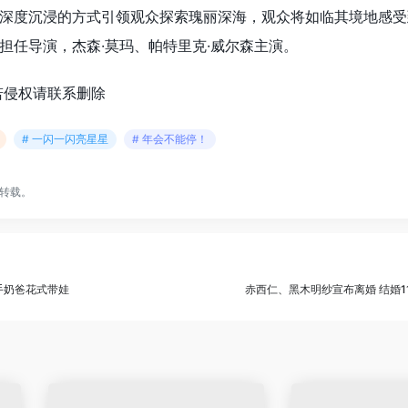
深度沉浸的方式引领观众探索瑰丽深海，观众将如临其境地感受
担任导演，杰森·莫玛、帕特里克·威尔森主演。
若侵权请联系删除
# 一闪一闪亮星星
# 年会不能停！
转载。
手奶爸花式带娃
赤西仁、黑木明纱宣布离婚 结婚1