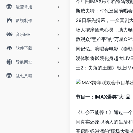
今年的IMAX跨年档将陆
运营常用
斯威夫特：时代巡回演唱会
29日率先揭幕，一众喜剧
影视制作
场人按摩疲惫心灵，助力畅爽
音乐MV
数观众“意难平”的“万星C
软件下载
同记忆。演唱会电影《泰勒·
浸体验将影院化身超大LI
导航网址
王2：失落的王国》献上I
乱七八糟
节目一：IMAX爆笑“大”
《年会不能停！》通过一个
间真实还原职场人的生活和
开启酣畅淋漓的“职场大整