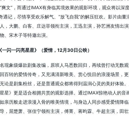
“爽文”，而通过IMAX有身临其境效果的观影环境，观众将以深
场奇遇记，尽情享受欢乐解气、“放飞自我”的解压狂欢。影片由董
人，大鹏、白客、庄达菲领衔主演，王迅主演，孙艺洲友情出演
物、宋木子等特邀出演。
赏《一闪一闪亮星星》（爱情，12月30日公映）
名现象级爆款剧集改编，原班人马悉数回归，再续曾打动无数观
回百转的爱情传奇，又充满清新唯美、赏心悦目的浪漫场景，更
无论是剧集粉丝，还是普通观众都将得到温润心灵的美好体验。
星星》更是适合相拥共赏的观影选择。通过IMAX惊艳动人的音
如亲历般走进浪漫入骨的唯美情境，与身边人同步感受爱情降临
导，屈楚萧、张佳宁领衔主演，傅菁、蒋昀霖、牛超主演，田壮