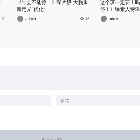
亿
《年会不能停！》曝片段 大鹏重
这个班一定要上吗
新定义“优化”
停！》曝素人特辑
31
admin
18
admin
暂无评论...