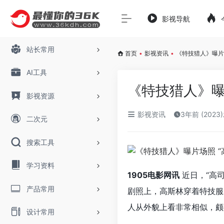
影视导航
站长常用
首页
•
影视资讯
•
《特技猎人》曝片
AI工具
《特技猎人》曝
影视资源
影视资讯
3年前 (2023
二次元
搜索工具
学习资料
1905电影网讯
近日，“高
产品常用
剧照上，高斯林穿着特技服
人从外貌上看非常相似，颇
设计常用