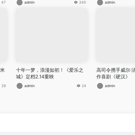
47
admin
340
admin
 米
十年一梦，浪漫如初！《爱乐之
高司令携手威尔·
城》定档2.14重映
作喜剧《硬汉》
29
admin
24
admin