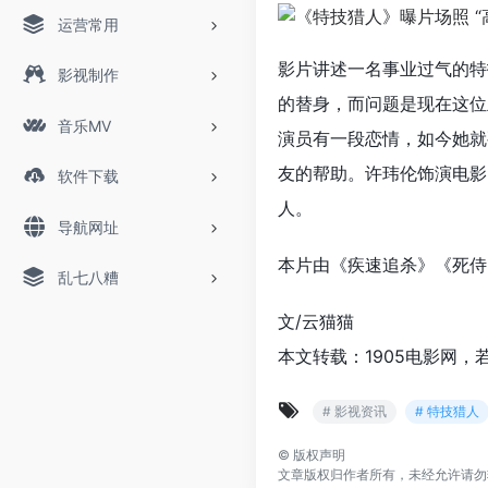
运营常用
影片讲述一名事业过气的特
影视制作
的替身，而问题是现在这位
音乐MV
演员有一段恋情，如今她就
友的帮助。许玮伦饰演电影
软件下载
人。
导航网址
本片由《疾速追杀》《死侍2
乱七八糟
文/云猫猫
本文转载：1905电影网，
# 影视资讯
# 特技猎人
©
版权声明
文章版权归作者所有，未经允许请勿