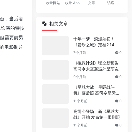
收录网站
收录 App
文章
访客
台，当后者
相关文章
林饰演的特技
但需要前男
十年一梦，浪漫如初！
《爱乐之城》定档2.14重
的电影制片
映
7个月前
0
《挽救计划》曝全新预告
高司令太空邂逅外星萌友
9个月前
0
《星球大战：星际战斗
机》幕后照 高司令星际带
娃
11个月前
0
高司令登场！新《星球大
战》开拍 发布第一眼剧照
11个月前
0