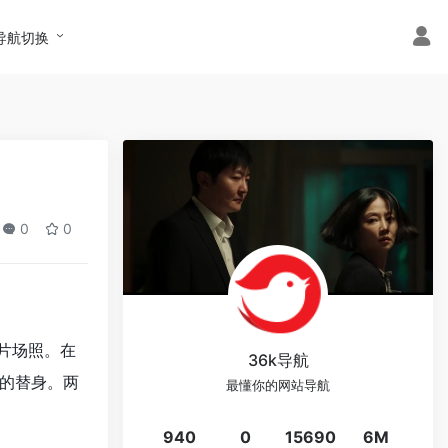
导航切换
0
0
片场照。在
36k导航
的替身。两
最懂你的网站导航
940
0
15690
6M