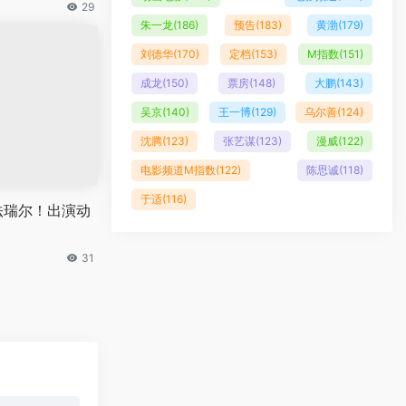
29
朱一龙
(186)
预告
(183)
黄渤
(179)
刘德华
(170)
定档
(153)
M指数
(151)
成龙
(150)
票房
(148)
大鹏
(143)
吴京
(140)
王一博
(129)
乌尔善
(124)
沈腾
(123)
张艺谋
(123)
漫威
(122)
电影频道M指数
(122)
陈思诚
(118)
于适
(116)
法瑞尔！出演动
31