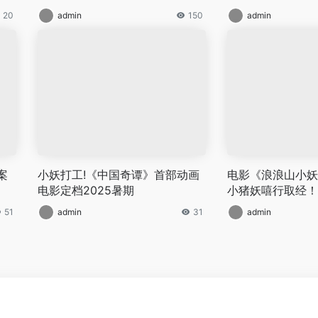
20
admin
150
admin
案
小妖打工!《中国奇谭》首部动画
电影《浪浪山小妖
电影定档2025暑期
小猪妖嘻行取经！
51
admin
31
admin