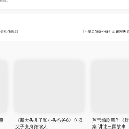
转载。
海青担任编剧
《不要走散好不好》正在热映 
项
《新大头儿子和小头爸爸6》立项
芦苇编剧新作《群
父子变身微缩人
案 讲述三国故事