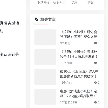
收录网站
收录 App
文章
访客
相关文章
真情实感地
梗
。
《浪浪山小妖怪》研讨会
导演谈如何吸引观众入场
9个月前
0
《浪浪山小妖怪》曝海外
渐认识到是
预告 11月出海北美澳新！
10个月前
0
破10亿!《浪浪山》进入中
国影史动画片票房榜前十
12个月前
0
电影《浪浪山小妖怪》定
档8.2 小猪妖嘻行取经！
1年前 (2025)
0