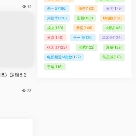
14
朱一龙
(186)
预告
(183)
黄渤
(179)
刘德华
(170)
定档
(153)
M指数
(151)
成龙
(150)
票房
(148)
大鹏
(143)
吴京
(140)
王一博
(129)
乌尔善
(124)
张艺谋
(123)
沈腾
(122)
漫威
(122)
电影频道M指数
(122)
陈思诚
(118)
于适
(116)
怪》定档8.2
23