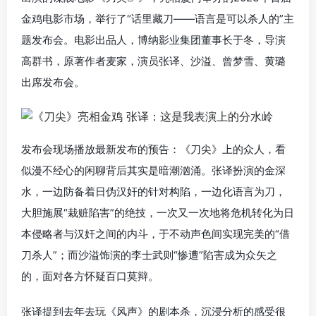
金鸡电影市场，举行了“话里藏刀——语言是可以杀人的”主
题发布会。电影出品人，博纳影业集团董事长于冬，导演
高群书，原著作者麦家，演员张译、沙溢、曾梦雪、黄璐
出席发布会。
发布会现场播放最新发布的预告：《刀尖》上的众人，看
似漫不经心的闲聊背后其实是暗潮汹涌。张译扮演的金深
水，一边防备着日伪汉奸的针对构陷，一边化语言为刀，
大胆施展“栽赃陷害”的绝技，一次又一次地将危机转化为日
本侵略者与汉奸之间的内斗，于不动声色间实现完美的“借
刀杀人”；而沙溢饰演的李士武则“惨遭”陷害成为众矢之
的，面对各方怀疑百口莫辩。
张译提到去年去玩《风声》的剧本杀，沉浸分析的感受很