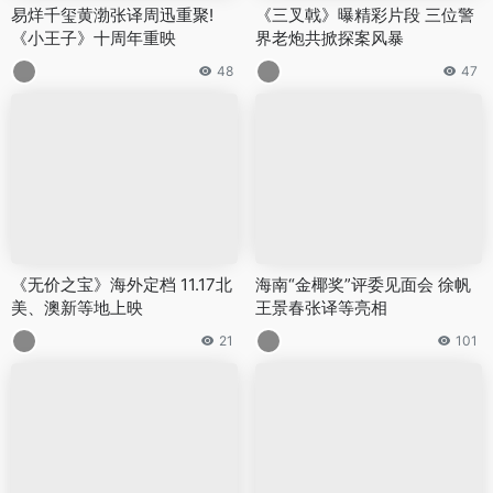
易烊千玺黄渤张译周迅重聚!
《三叉戟》曝精彩片段 三位警
《小王子》十周年重映
界老炮共掀探案风暴
48
47
《无价之宝》海外定档 11.17北
海南“金椰奖”评委见面会 徐帆
美、澳新等地上映
王景春张译等亮相
21
101