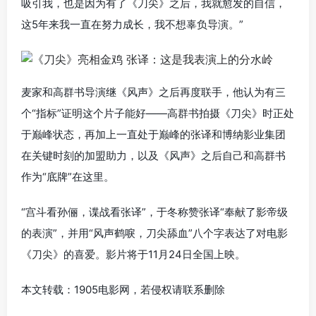
吸引我，也是因为有了《刀尖》之后，我就愈发的自信，
这5年来我一直在努力成长，我不想辜负导演。”
麦家和高群书导演继《风声》之后再度联手，他认为有三
个“指标”证明这个片子能好——高群书拍摄《刀尖》时正处
于巅峰状态，再加上一直处于巅峰的张译和博纳影业集团
在关键时刻的加盟助力，以及《风声》之后自己和高群书
作为“底牌”在这里。
“宫斗看孙俪，谍战看张译”，于冬称赞张译“奉献了影帝级
的表演”，并用“风声鹤唳，刀尖舔血”八个字表达了对电影
《刀尖》的喜爱。影片将于11月24日全国上映。
本文转载：1905电影网，若侵权请联系删除