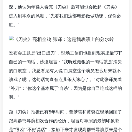
深，他认为年轻人看完《刀尖》后可能也会掀起《刀尖》
进入剧本杀的风潮，“先看我们这部电影做做功课，保你必
胜。”
发布会主题是“出口成刀”，现场主创们也提到现实里最“刀”
自己的一句话，沙溢坦言：“我听过最狠的一句话就是‘消失
的白展堂’，我总看见有人说‘白展堂这个演员怎么后来就不
演戏了呢’，这句话简直有点儿杀人诛心了。”对此张译笑着
“补刀”：“你这个基本属于‘自杀’，因为是你自己吃成这样的
啊。”
距《刀尖》拍摄已有5年时间，曾梦雪和黄璐在现场回顾了
跟高群书导演初次合作的经历，坦言对导演的最初印象都
是“很凶”“不好说话”，接触下来才发现高群书导演原来是个