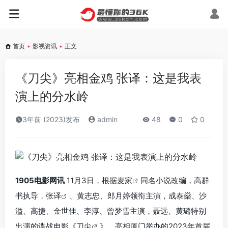
首页
•
影视资讯
•
正文
《刀尖》亮相金鸡 张译：这是我表
演上的分水岭
3年前 (2023)发布
admin
48
0
0
1905电影网讯
11月3日，根据
麦家
同名小说改编，高群
书执导，
张译
、黄志忠、郎月婷领衔主演，成泰燊、沙
溢、高捷、金世佳、李淳、曾梦雪主演，聂远、黄璐特别
出演的谍战电影《
刀尖
》，亮相厦门举办的2023年首届