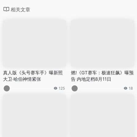
相关文章
真人版《头号赛车手》曝新照
燃!《GT赛车：极速狂飙》曝预
大卫·哈伯神情紧张
告 内地定档8月11日
125
18