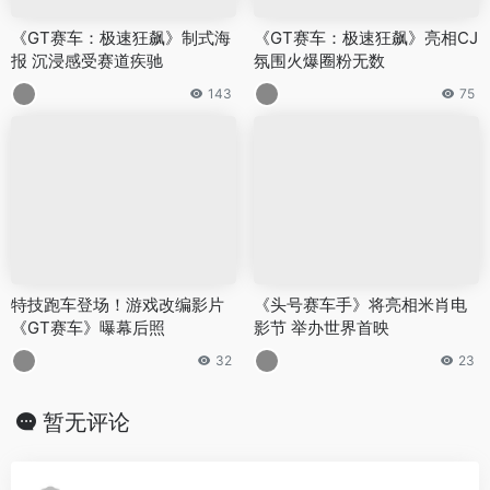
《GT赛车：极速狂飙》制式海
《GT赛车：极速狂飙》亮相CJ
报 沉浸感受赛道疾驰
氛围火爆圈粉无数
143
75
特技跑车登场！游戏改编影片
《头号赛车手》将亮相米肖电
《GT赛车》曝幕后照
影节 举办世界首映
32
23
暂无评论