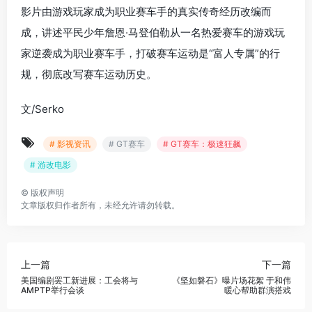
影片由游戏玩家成为职业赛车手的真实传奇经历改编而
成，讲述平民少年詹恩·马登伯勒从一名热爱赛车的游戏玩
家逆袭成为职业赛车手，打破赛车运动是“富人专属”的行
规，彻底改写赛车运动历史。
文/Serko
# 影视资讯
# GT赛车
# GT赛车：极速狂飙
# 游改电影
©
版权声明
文章版权归作者所有，未经允许请勿转载。
上一篇
下一篇
美国编剧罢工新进展：工会将与
《坚如磐石》曝片场花絮 于和伟
AMPTP举行会谈
暖心帮助群演搭戏