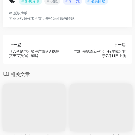
# 影视资讯
# 倪妮
# 朱一龙
# 消失的她
©
版权声明
文章版权归作者所有，未经允许请勿转载。
上一篇
下一篇
《八角笼中》曝推广曲MV 刘若
韦斯·安德森新作《小行星城》将
英王宝强催泪献唱
于7月11日上线
相关文章