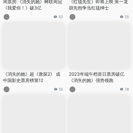
周票房:《消失的她》蝉联周冠
《红毯先生》即将上映 朱一龙
《我爱你！》破3亿
胡先煦争当红毯绅士
53
25
《消失的她》超《唐探2》 成
2023年端午档首日票房破亿
中国影史票房榜第12
《消失的她》强势领跑
55
78