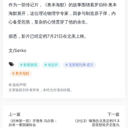
作为一部传记片，《奥本海默》的故事围绕着罗伯特·奥本
海默展开，这位理论物理学专家，因参与制造原子弹，内
心备受煎熬，复杂的心情贯穿了他的余生。
据悉，影片已经定档7月21日在北美上映。
文/Serko
# 影视资讯
# 传记片
# 克里斯托弗·诺兰
# 奥本海默
©
版权声明
文章版权归作者所有，未经允许请勿转载。
上一篇
下一篇
《封神第一部》开预售 乌尔善：
《沙丘2》曝预告北美定档11.3
自有一番因缘际会
甜茶怒吼开启复仇