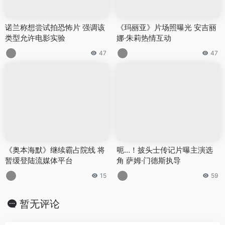
诺兰称想尝试拍恐怖片 强调该
《玛丽亚》片场照曝光 安吉丽
类型允许电影实验
娜·朱莉热情互动
47
47
《奥本海默》继续霸占院线 将
呃…！披头士传记片曝主演选
暂缓登陆流媒体平台
角 萨姆·门德斯执导
15
59
暂无评论