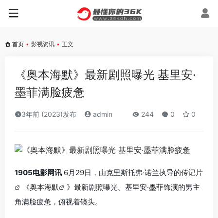
首页
•
影视资讯
•
正文
《奥本海默》最新剧照曝光 基里安·
墨菲满脸疲惫
3年前 (2023)发布
admin
244
0
0
1905电影网讯
6月29日，由克里斯托弗·诺兰执导的
传记片
《
奥本海默
》最新剧照曝光。基里安·墨菲饰演的男主
角满脸疲惫，俯视着镜头。