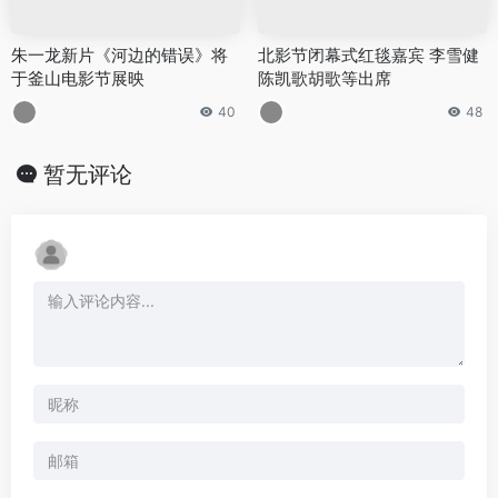
朱一龙新片《河边的错误》将
北影节闭幕式红毯嘉宾 李雪健
于釜山电影节展映
陈凯歌胡歌等出席
40
48
暂无评论