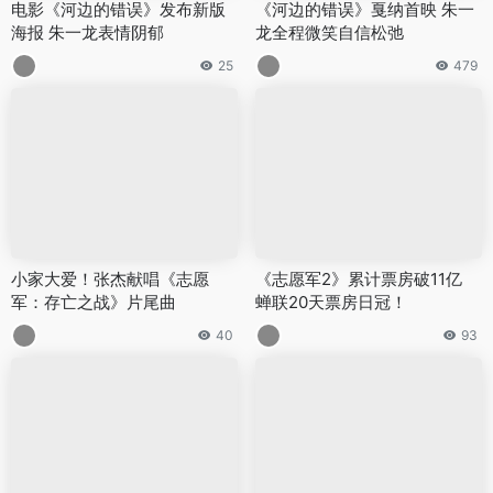
电影《河边的错误》发布新版
《河边的错误》戛纳首映 朱一
海报 朱一龙表情阴郁
龙全程微笑自信松弛
25
479
小家大爱！张杰献唱《志愿
《志愿军2》累计票房破11亿
军：存亡之战》片尾曲
蝉联20天票房日冠！
40
93