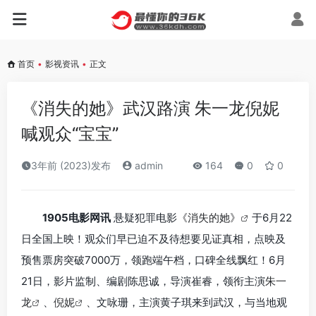
首页
•
影视资讯
•
正文
《消失的她》武汉路演 朱一龙倪妮
喊观众“宝宝”
3年前 (2023)发布
admin
164
0
0
1905电影网讯
悬疑犯罪电影
《消失的她》
于6月22
日全国上映！观众们早已迫不及待想要见证真相，点映及
预售票房突破7000万，领跑端午档，口碑全线飘红！6月
21日，影片监制、编剧陈思诚，导演崔睿，领衔主演
朱一
龙
、
倪妮
、文咏珊，主演黄子琪来到武汉，与当地观