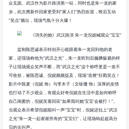
众见面。武汉作为影片路演第一站，同时也是朱一龙的家
乡，此次携新作回家更受到“家人们”热烈欢迎，映后互动
“笑点”频出，现场气氛十分火爆！
监制陈思诚表示特别开心能跟着朱一龙回到他的老
家，还现场称他为“武汉之光”，朱一龙听到后腼腆躲避的样
子让现场观众笑声不断，而“武汉之光”这个称呼更是一发不
可收拾，被陈思诚、倪妮频频提及，现场“造梗”狂戳笑点！
影片中陈麦（倪妮 饰）与李木子（文咏珊 饰）深厚的友情
也打动了不少观众，有观众好奇倪妮在生活中是如何称呼
自己闺蜜的，倪妮笑着回应“如果我叫她‘宝宝’会被打！”。
当观众表示希望倪妮能叫一声“宝宝”时，倪妮还拉上“武汉
之光”朱一龙一起谢谢所有的“宝宝们”，让现场响起超高分
贝的尖叫声。