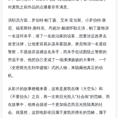
对麦凯之前作品的点播量非常满意。
演职员方面，罗伯特·帕丁森、艾米·亚当斯、小罗伯特·唐
尼、福里斯特·惠特克、丹妮尔·戴德怀勒主演，帕丁森饰演
一名连环杀手，请了一名政治家的说客，想要涉足政界去
改变法律，让他更容易从谋杀案脱身。唐尼饰演一名退役
警察，不愿放弃追捕这名杀手，而杀手也试图阻止警察的
穷追不舍。他把自己变成了一场沸沸扬扬的大事件、一个
《史密斯先生到华盛顿》式的人物，来隐藏他真正的动
机。
从影片的故事梗概来看，这将是麦凯在继《大空头》和
《不要抬头》之后，再一次将目光投入“社会病”的范畴。而
在故事中，他将会描述一个更加病态而且光怪陆离的社
会。很显然，这部电影依旧属于麦凯所擅长的范畴，属于