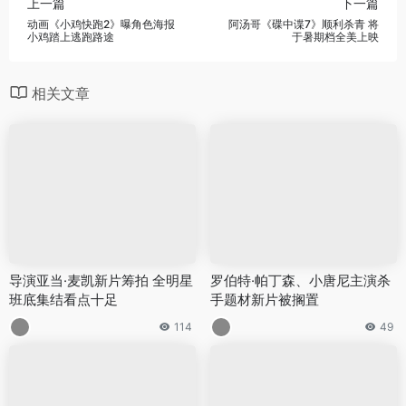
上一篇
下一篇
动画《小鸡快跑2》曝角色海报
阿汤哥《碟中谍7》顺利杀青 将
小鸡踏上逃跑路途
于暑期档全美上映
相关文章
导演亚当·麦凯新片筹拍 全明星
罗伯特·帕丁森、小唐尼主演杀
班底集结看点十足
手题材新片被搁置
114
49