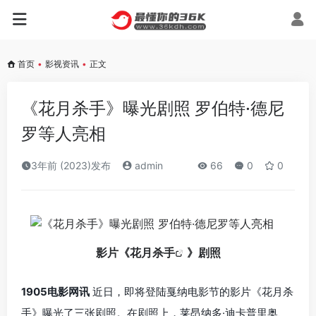
首页
•
影视资讯
•
正文
《花月杀手》曝光剧照 罗伯特·德尼
罗等人亮相
3年前 (2023)发布
admin
66
0
0
影片《
花月杀手
》剧照
1905电影网讯
近日，即将登陆戛纳电影节的影片《花月杀
手》曝光了三张剧照。在剧照上，莱昂纳多·迪卡普里奥、