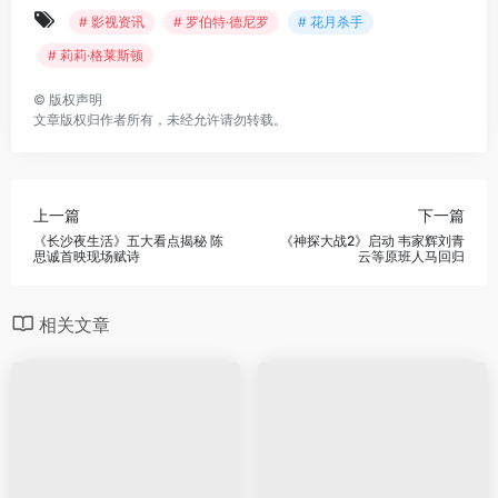
# 影视资讯
# 罗伯特·德尼罗
# 花月杀手
# 莉莉·格莱斯顿
©
版权声明
文章版权归作者所有，未经允许请勿转载。
上一篇
下一篇
《长沙夜生活》五大看点揭秘 陈
《神探大战2》启动 韦家辉刘青
思诚首映现场赋诗
云等原班人马回归
相关文章