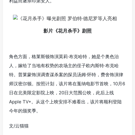
利益而屠杀印第安人。
影片《花月杀手》剧照
角色方面，格莱斯顿饰演莫莉·布克哈特，她是个奥色治
人，嫁给了当地有权势的农场主的侄子欧内斯特·布克哈
特。普莱蒙饰演调查谋杀案的探员汤姆·怀特，费舍饰演律
师汉密尔顿。按照计划，该片将在戛纳电影节首映，10月6
日在北美限定影院上映，20日大范围公映，此后上线
Apple TV+。从这个上映安排不难看出，该片将顺利登陆
今年的颁奖季。
文/云猫猫