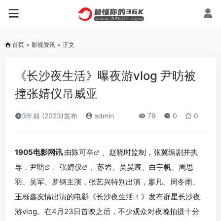
首页
•
影视资讯
•
正文
《长沙夜生活》曝夜游vlog 尹昉被
撞张婧仪吊威亚
3年前 (2023)发布
admin
79
0
0
1905电影网讯
由
陈可辛
、赵晓时监制，张冀编剧并执
导，
尹昉
、
张婧仪
、苏岩、吴昊宸、白宇帆、周思
羽、吴军、罗钢主演，张艺兴特别出演，廖凡、周冬雨、
王栎鑫友情出演的电影《
长沙夜生活
》发布群星长沙夜
游vlog。在4月23日首映之后，不少观众对夜晚拍摄十分