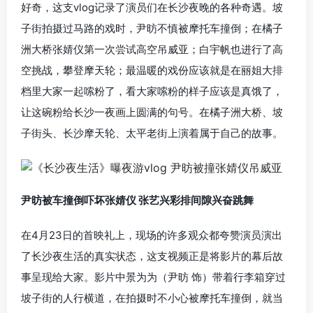
好奇，这支vlog记录了演员们在长沙夜晚的各种奇遇。坡
子街拍摄过马路的戏时，尹昉不慎被摩托车撞倒；在橘子
洲大桥张婧仪第一次尝试高空吊威亚；白宇帆也进行了高
空挑战，攀登摩天轮；最温暖的戏份应该就是在丽姐大排
档里大家一起嗦粉了，看大家嗦粉的样子应该是真饿了，
让这碗粉给长沙一夜画上圆满的句号。在橘子洲大桥、坡
子街头、长沙摩天轮、太平老街上演着属于自己的故事。
尹昉被车撞倒吓坏张婧仪 张艺兴彩排间隙兴奋跳舞
在4月23日的首映礼上，现场的许多观众都夸赞演员演出
了长沙夜生活的真实状态，这支视频正是将影片的幕后故
事呈现给大家。影片中景为为（尹昉 饰）带着行李箱穿过
坡子街的人行横道，在拍摄时不小心被摩托车撞倒，就当