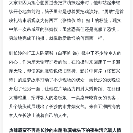
大家都因为担心想要过去把尹昉扶起来时，他却站起来继
续开心地向前跑，脑子里都是想着要把戏演好。“勇敢”是首
映礼结束后观众为何西西（张婧仪 饰）贴上的标签，现实
中第一次吊威亚的张婧仪，虽然恐高但还是克服了恐惧，
勇敢地完成了拍摄，就像敢爱敢恨的何西西一样。
到长沙的打工人陈清智（白宇帆 饰）戳中了不少异乡人的
内心，作为摩天轮守护者的他，在拍摄时来回爬了十多遍
摩天轮，即使累到腿软也依旧坚持。影片中何岸（张艺兴
饰）的追梦故事打动了不少现场的观众，而长沙的夜晚也
开启了他另一面，让他在片场活力四射大秀舞蹈。在丽姐
大排档里，招呼客人的老板娘、一桌桌来吃宵夜的食客，
几个镜头就展现出了长沙的市井烟火气。来自五湖四海的
客人在长沙上演着自己的人生。
热辣霸蛮不再是长沙的主题 张冀镜头下的夜生活充满人情