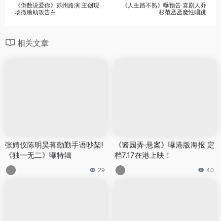
《倒数说爱你》苏州路演 主创现
《人生路不熟》曝预告 喜剧人乔
场撒糖助攻告白
杉范丞丞魔性唱跳
相关文章
张婧仪陈明昊蒋勤勤手语吵架!
《酱园弄·悬案》曝港版海报 定
《独一无二》曝特辑
档7.17在港上映！
29
40