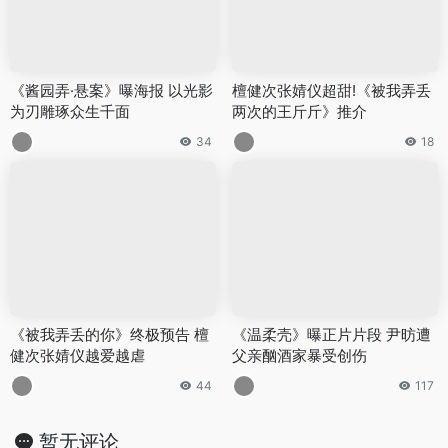
《酱园弄·悬案》曝海报 以光影
檀健次张婧仪超甜!《被我弄丢
为刃雕琢众生千面
两次的王斤斤》推介
34
18
《被我弄丢的你》终极预告 檀
《温柔壳》曝正片片段 尹昉遭
健次张婧仪越爱越虐
父亲酗酒家暴受创伤
44
117
暂无评论