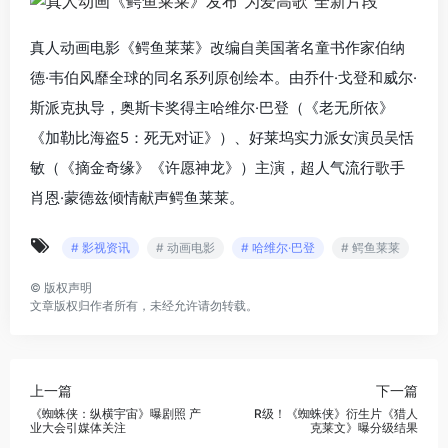
真人动画电影《鳄鱼莱莱》改编自美国著名童书作家伯纳
德·韦伯风靡全球的同名系列原创绘本。由乔什·戈登和威尔·
斯派克执导，奥斯卡奖得主哈维尔·巴登（《老无所依》
《加勒比海盗5：死无对证》）、好莱坞实力派女演员吴恬
敏（《摘金奇缘》《许愿神龙》）主演，超人气流行歌手
肖恩·蒙德兹倾情献声鳄鱼莱莱。
# 影视资讯
# 动画电影
# 哈维尔·巴登
# 鳄鱼莱莱
©
版权声明
文章版权归作者所有，未经允许请勿转载。
上一篇
下一篇
《蜘蛛侠：纵横宇宙》曝剧照 产
R级！《蜘蛛侠》衍生片《猎人
业大会引媒体关注
克莱文》曝分级结果