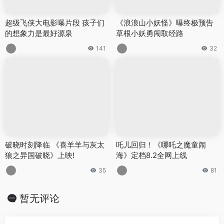
超级飞侠大电影曝片段 孩子们
《浪浪山小妖怪》曝终极预告
的想象力是最好源泉
草根小妖勇闯取经路
141
32
破晓时刻降临 《喜羊羊与灰太
吒儿回归！《哪吒之魔童闹
狼之异国破晓》上映!
海》定档8.2全网上线
35
81
暂无评论