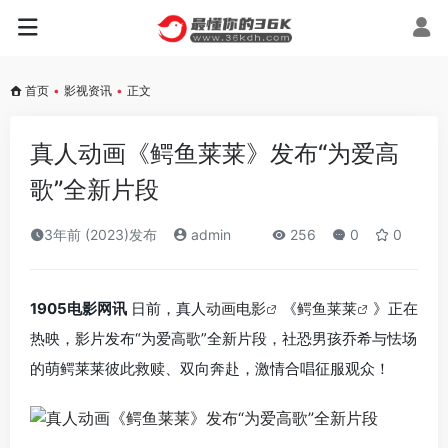
首页
•
影视资讯
•
正文
真人动画《鳄鱼莱莱》发布“为爱高
歌”全新片段
3年前 (2023)发布
admin
256
0
0
1905电影网讯
日前，真人
动画电影
《
鳄鱼莱莱
》正在
热映，影片发布“为爱高歌”全新片段，社恐男孩乔希与怯场
的萌鳄莱莱彼此救赎、双向奔赴，激情合唱征服观众！