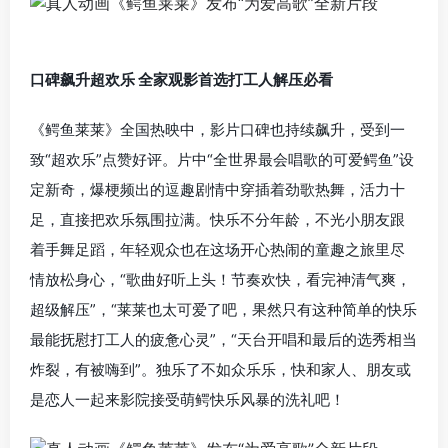
口碑飙升超欢乐 全家观影首选打工人解压必看
《鳄鱼莱莱》全国热映中，影片口碑也持续飙升，受到一
致“超欢乐”点赞好评。片中“全世界最会唱歌的可爱鳄鱼”设
定新奇，爆梗频出的逗趣剧情中穿插着劲歌热舞，活力十
足，直接把欢乐氛围拉满。快乐不分年龄，不光小朋友跟
着手舞足蹈，年轻观众也在这场开心热闹的童趣之旅里尽
情放松身心，“歌曲好听上头！节奏欢快，看完神清气爽，
超级解压”，“莱莱也太可爱了吧，果然只有这种简单的快乐
最能抚慰打工人的疲惫心灵”，“天台开唱和最后的选秀相当
炸裂，有被嗨到”。独乐了不如众乐乐，快和家人、朋友或
是恋人一起来影院接受萌鳄快乐风暴的洗礼吧！