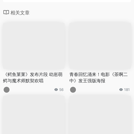
相关文章
《鳄鱼莱莱》发布片段 幼崽萌
青春回忆涌来！电影《茶啊二
鳄与魔术师默契欢唱
中》发王强版海报
56
181