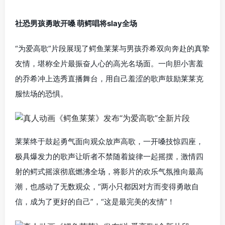
社恐男孩勇敢开嗓 萌鳄唱将slay全场
“为爱高歌”片段展现了鳄鱼莱莱与男孩乔希双向奔赴的真挚
友情，堪称全片最振奋人心的高光名场面。一向胆小害羞
的乔希冲上选秀直播舞台，用自己羞涩的歌声鼓励莱莱克
服怯场的恐惧。
莱莱终于鼓起勇气面向观众放声高歌，一开嗓技惊四座，
极具爆发力的歌声让听者不禁随着旋律一起摇摆，激情四
射的鳄式摇滚彻底燃沸全场，将影片的欢乐气氛推向最高
潮，也感动了无数观众，“两小只都因对方而变得勇敢自
信，成为了更好的自己”，“这是最完美的友情”！