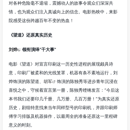
对各种危险毫不退缩，震撼动人的故事令观众们深深共
情，也为观众们注入真诚向上的信念。电影热映中，来影
院感受这份跨越百年不变的热血！
《望道》还原真实历史
刘烨
领衔演绎“干大事”
电影《望道》对宣言印刷这一历史性进程的展现颇具诗
意，印刷厂被柔和的光线笼罩，机器有条不紊地运行，刘
烨饰演的陈望道、
胡军
饰演的陈独秀等进步青年沉浸在
喜悦之中，守候着宣言第一册，陈独秀铿锵发言：“今后这
本书我们还要印几千册、几万册、几百万册！”为真实还原
历史，剧组特意找来当年同样型号的印刷机，并跟印刷师
傅学习排版及机器操作，以最周全的准备还原这一里程碑
意义的时刻。