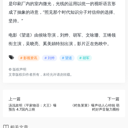
是印刷厂内的室内微光，光线的运用以统一的视听语言形
成了抽象的诗意，“照见那个时代知识分子对信仰的选择、
坚持。”
电影《望道》由侯咏导演，刘烨、胡军、文咏珊、王锵领
衔主演，吴晓亮、奚美娟特别出演，影片正在热映中。
# 影视资讯
# 刘烨
# 望道
# 胡军
©
版权声明
文章版权归作者所有，未经允许请勿转载。
上一篇
下一篇
汤浅政明《平家物语：犬王》曝
《鳄鱼莱莱》曝声动人心特辑 萌
预告 4.7国内上映
鳄好声音魅力圈粉
相关文章