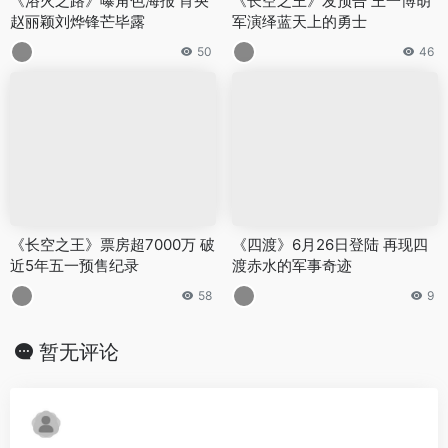
《浴火之路》曝角色海报 肖央
《长空之王》发预告 王一博胡
赵丽颖刘烨锋芒毕露
军演绎蓝天上的勇士
50
46
《长空之王》票房超7000万 破
《四渡》6月26日登陆 再现四
近5年五一预售纪录
渡赤水的军事奇迹
58
9
暂无评论