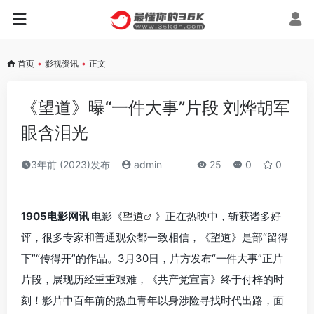
首页
•
影视资讯
•
正文
《望道》曝“一件大事”片段 刘烨胡军
眼含泪光
3年前 (2023)发布
admin
25
0
0
1905电影网讯
电影《
望道
》正在热映中，斩获诸多好
评，很多专家和普通观众都一致相信，《望道》是部“留得
下”“传得开”的作品。3月30日，片方发布“一件大事”正片
片段，展现历经重重艰难，《共产党宣言》终于付梓的时
刻！影片中百年前的热血青年以身涉险寻找时代出路，面