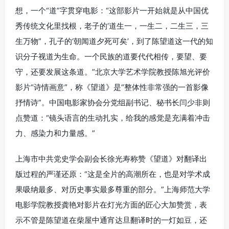
想，一个“道”字贯穿电影：“这部影片一开始就是从中国优
秀传统文化里找根，老子的‘道生一，一生二，二生三，三
生万物”，孔子的‘朝闻道夕死可矣’，到了陈望道这一代的知
识分子视道为生命。一个民族的道要代代相传，要望、要
守，还要发展这条道。”北京大学艺术学院教授陈旭光评价
影片“诗情画意”，称《望道》是“整体性非常强的一首影像
抒情诗”。中国电影家协会分党组副书记、秘书长闫少非则
点赞道：“镜头语言的生动扎实，给我的感觉是充满着冲击
力、感染力和力量感。”
上海市中共党史学会副会长徐光寿称赞《望道》对翻译出
版过程的严谨还原：“这是全片的高潮所在，也是对学术成
果吸纳最多、对历史事实最多尊重的部分。”上海师范大学
电影学院教授龚艳对影片在灯光方面的匠心大加赞赏，表
示不管是陈望道在柴屋中通宵达旦翻译时的一灯如豆，还