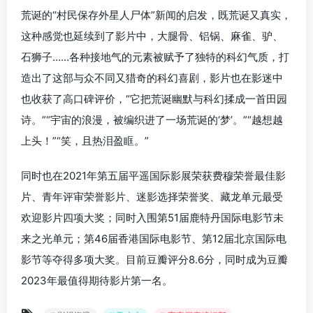
荒诞的“村民保存外星人尸体”新闻的启发，既荒诞又真实，
这种感觉也延续到了影片中，大腿骨、铝锅、麻雀、驴、
石狮子……各种接地气的元素被赋予了独特的科幻气质，打
造出了这部与众不同又猎奇的科幻喜剧，影片也在影迷中
也收获了高口碑评价，“它把荒诞幽默与科幻揉成一首田园
诗。”“宇宙的浪漫，被编织进了一场荒诞的‘梦’。”“越想越
上头！”“笑，且热泪盈眶。”
同时也在2021年第五届平遥国际影展荣获费穆荣誉最佳影
片、青年评审荣誉影片、迷影选择荣誉奖、藏龙单元最受
欢迎影片四项大奖；同时入围第51届鹿特丹国际电影节未
来之光单元；第46届香港国际电影节、第12届北京国际电
影节等夺得多项大奖。目前豆瓣评分8.6分，同时成为豆瓣
2023年最值得期待影片第一名。