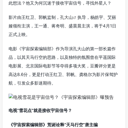
此想法？他又为何沉迷于接收宇宙信号，寻找外星人？
影片由王红卫、郭帆监制，
孔大山
执导，杨皓宇、艾丽
娅领衔主演，王一通、蒋奇明、盛晨晨主演，将于4月1日
正式上映。
电影《宇宙探索编辑部》作为导演孔大山的第一部长篇作
品，以其天马行空的思路，以及独特的氛围曾在平遥国际
电影展、北京国际电影节等夺得多项大奖，豆瓣评分更是
高达8.6分，更是打动王红卫、郭帆、龚格尔为影片保驾护
航，引发众多影迷期待。
电视“雪花点”就是接收宇宙信号？
《宇宙探索编辑部》荒诞诠释“天马行空”唐主编