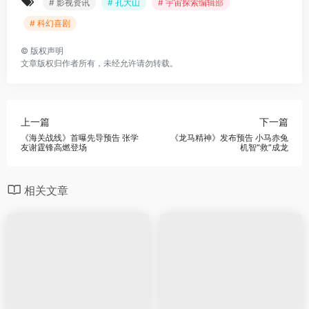
# 影视资讯
# 孔大山
# 宇宙探索编辑部
# 科幻喜剧
©
版权声明
文章版权归作者所有，未经允许请勿转载。
上一篇
下一篇
《海关战线》首曝先导预告 张学
《龙马精神》发布预告 小马赤兔
友谢霆锋高燃登场
机智“救”成龙
相关文章