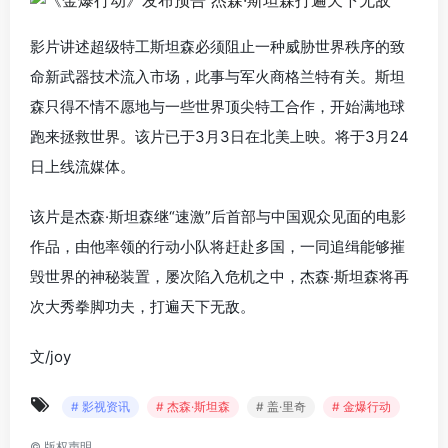
影片讲述超级特工斯坦森必须阻止一种威胁世界秩序的致
命新武器技术流入市场，此事与军火商格兰特有关。斯坦
森只得不情不愿地与一些世界顶尖特工合作，开始满地球
跑来拯救世界。该片已于3月3日在北美上映。将于3月24
日上线流媒体。
该片是杰森·斯坦森继“速激”后首部与中国观众见面的电影
作品，由他率领的行动小队将赶赴多国，一同追缉能够摧
毁世界的神秘装置，屡次陷入危机之中，杰森·斯坦森将再
次大秀拳脚功夫，打遍天下无敌。
文/joy
# 影视资讯
# 杰森·斯坦森
# 盖·里奇
# 金爆行动
©
版权声明