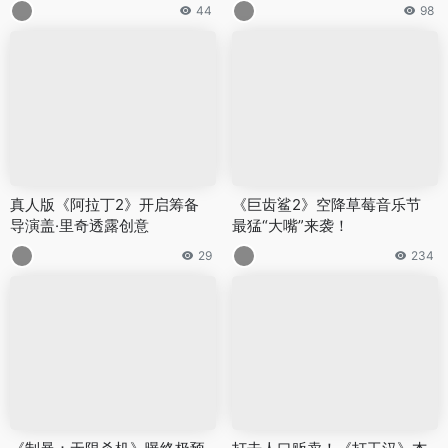
44
98
真人版《阿拉丁2》开启筹备
《巨齿鲨2》空降草莓音乐节
导演盖·里奇透露创意
最猛“大嘴”来袭！
29
234