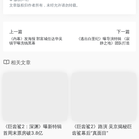
文章版权归作者所有，未经允许请勿转载。
上一篇
下一篇
《内幕》发海报 郭富城任达华吴
《逃出白垩纪》曝导演特辑 《寂
镇宇曝洗钱黑幕
静之地》团队打造
相关文章
《巨齿鲨2：深渊》曝新特辑
《巨齿鲨2》路演 吴京揭秘巨
首周末票房破3.8亿
齿鲨幕后“真面目”