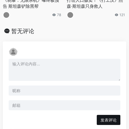
《制暴：无限杀机》曝终极预
打击人口贩卖！《打工汉》杰
告 斯坦森铲除黑帮
森·斯坦森只身救人
78
121
暂无评论
发表评论