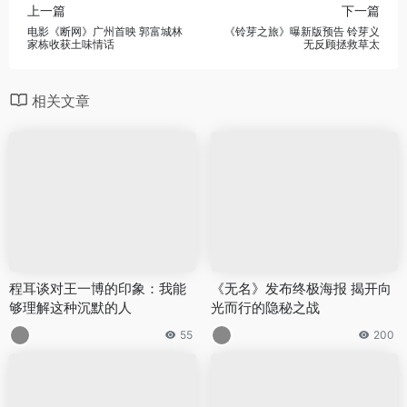
上一篇
下一篇
电影《断网》广州首映 郭富城林
《铃芽之旅》曝新版预告 铃芽义
家栋收获土味情话
无反顾拯救草太
相关文章
程耳谈对王一博的印象：我能
《无名》发布终极海报 揭开向
够理解这种沉默的人
光而行的隐秘之战
55
200