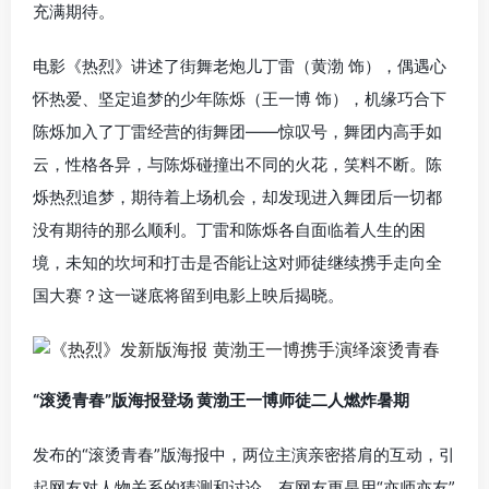
充满期待。
电影《热烈》讲述了街舞老炮儿丁雷（黄渤 饰），偶遇心
怀热爱、坚定追梦的少年陈烁（王一博 饰），机缘巧合下
陈烁加入了丁雷经营的街舞团——惊叹号，舞团内高手如
云，性格各异，与陈烁碰撞出不同的火花，笑料不断。陈
烁热烈追梦，期待着上场机会，却发现进入舞团后一切都
没有期待的那么顺利。丁雷和陈烁各自面临着人生的困
境，未知的坎坷和打击是否能让这对师徒继续携手走向全
国大赛？这一谜底将留到电影上映后揭晓。
“滚烫青春”版海报登场 黄渤王一博师徒二人燃炸暑期
发布的“滚烫青春”版海报中，两位主演亲密搭肩的互动，引
起网友对人物关系的猜测和讨论，有网友更是用“亦师亦友”