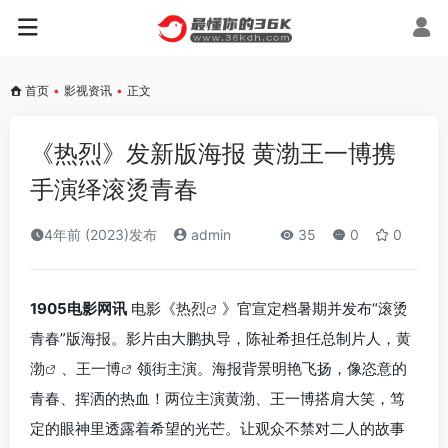
首页
•
影视资讯
•
正文
《热烈》发新版海报 黄渤王一博携
手演绎滚烫青春
4年前 (2023)发布
admin
35
0
0
1905电影网讯
电影《
热烈
》官宣定档暑期并发布“滚烫
青春”版海报。影片由大鹏执导，陈祉希担任总制片人，
黄
渤
、
王一博
领街主演。海报背景明艳飞扬，像恣意的
青春、挥洒的热血！两位主演黄渤、王一博搭肩大笑，笃
定的眼神里透露着希望的光芒。让观众不禁对二人的故事