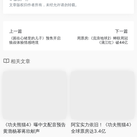
文章版权归作者所有，未经允许请勿转载。
上一篇
下一篇
《困在心绪里的儿子》预售开启
周票房:《流浪地球2》蝉联周冠
狼叔体验情感绝境
《满江红》破44亿
相关文章
《功夫熊猫4》曝中文配音预告
阿宝实力依旧！《功夫熊猫4》
黄渤杨幂蒋欣献声
全球票房达3.4亿