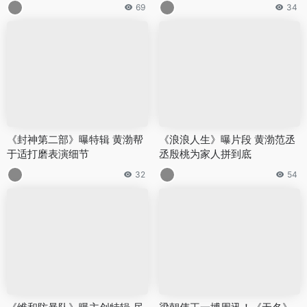
69
34
《封神第二部》曝特辑 黄渤帮
《浪浪人生》曝片段 黄渤范丞
于适打磨表演细节
丞殷桃为家人拼到底
32
54