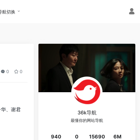
导航切换
0
0
子华、谢君
36k导航
最懂你的网站导航
940
0
15690
6M