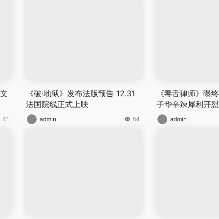
秀文
《破·地狱》发布法版预告 12.31
《毒舌律师》曝终
法国院线正式上映
子华辛辣犀利开怼
41
admin
84
admin