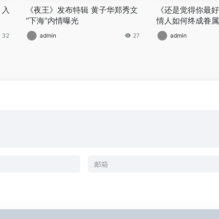
 入
《夜王》发布特辑 黄子华郑秀文
《还是觉得你最好
“下海”内情曝光
情人如何终成眷属
32
admin
27
admin