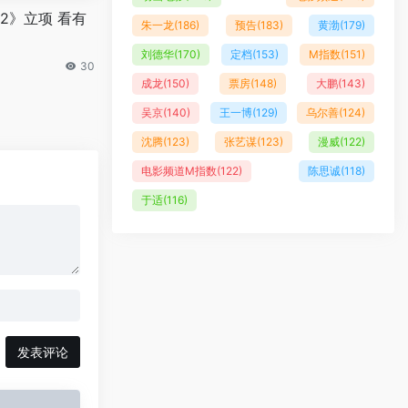
2》立项 看有
朱一龙
(186)
预告
(183)
黄渤
(179)
刘德华
(170)
定档
(153)
M指数
(151)
30
成龙
(150)
票房
(148)
大鹏
(143)
吴京
(140)
王一博
(129)
乌尔善
(124)
沈腾
(123)
张艺谋
(123)
漫威
(122)
电影频道M指数
(122)
陈思诚
(118)
于适
(116)
发表评论