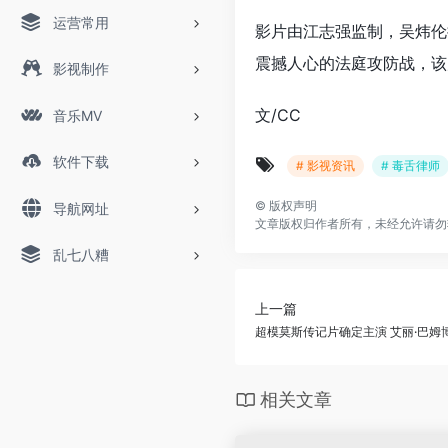
运营常用
影片由江志强监制，吴炜伦
震撼人心的法庭攻防战，该
影视制作
文/CC
音乐MV
软件下载
# 影视资讯
# 毒舌律师
©
版权声明
导航网址
文章版权归作者所有，未经允许请勿
乱七八糟
上一篇
超模莫斯传记片确定主演 艾丽·巴姆博
相关文章