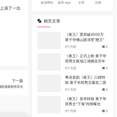
收录网站
收录 App
文章
访客
上演了一出
相关文章
《夜王》票房破4000万
黄子华佛山路演变“梗王”
6个月前
0
《夜王》正式上映 黄子华
郑秀文夜场江湖燃笑开年
6个月前
0
粤语喜剧《夜王》口碑特
下一篇
辑 黄子华郑秀文爆笑二搭
城怒扇梁朝伟耳光
6个月前
0
《夜王》发布特辑 黄子华
郑秀文“下海”内情曝光
6个月前
0