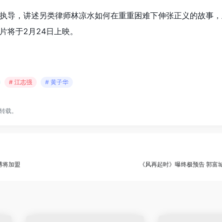
执导，讲述另类律师林凉水如何在重重困难下伸张正义的故事，
片将于2月24日上映。
# 江志强
# 黄子华
转载。
​将加盟
《风再起时》曝终极预告 郭富