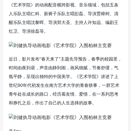
《艺术学院》的动画配音横跨影视、音乐领域，包括
五条
人乐队主唱
仁科
、新裤子乐队主唱
彭磊
、导演
贾樟柯
、清
醒乐队主唱
沈黎晖
、导演
郑大圣
、主持人
许知远
、编剧
王
红卫
、导演徐磊等。
近日，影片发布“春天来了”主题先导预告，春季的校园里，
时间由夜到昼，声音由静到闹，画风细腻，节奏舒缓，气
氛平静，呈现出独特的中国美学。《艺术学院》讲述了上
世纪90年代初发生在南方艺术大学的青春轶事，一群艺术
青年处在成长的路口，经历着友情、爱情，在一系列思考
和挣扎之后，作出了自己的人生选择的故事。
文/joy