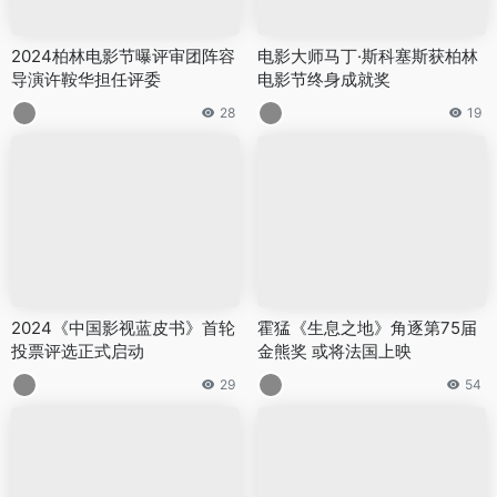
2024柏林电影节曝评审团阵容
电影大师马丁·斯科塞斯获柏林
导演许鞍华担任评委
电影节终身成就奖
28
19
2024《中国影视蓝皮书》首轮
霍猛《生息之地》角逐第75届
投票评选正式启动
金熊奖 或将法国上映
29
54