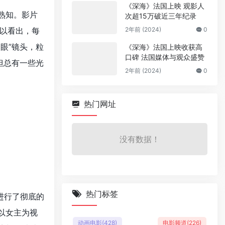
《深海》法国上映 观影人
熟知。影片
次超15万破近三年纪录
以看出，每
2年前 (2024)
0
眼”镜头，粒
《深海》法国上映收获高
口碑 法国媒体与观众盛赞
但总有一些光
2年前 (2024)
0
热门网址
没有数据！
热门标签
进行了彻底的
以女主为视
动画电影
(428)
电影频道
(226)