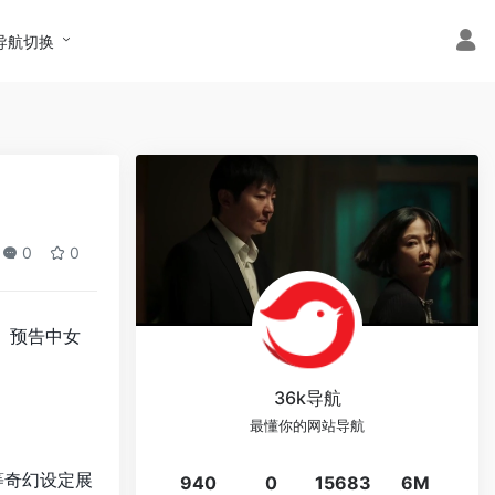
导航切换
0
0
。预告中女
36k导航
最懂你的网站导航
等奇幻设定展
940
0
15683
6M