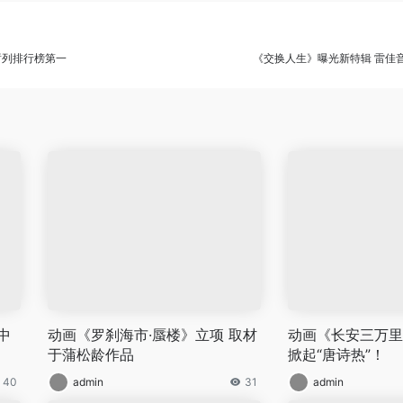
暂列排行榜第一
《交换人生》曝光新特辑 雷佳
中
动画《罗刹海市·蜃楼》立项 取材
动画《长安三万里
于蒲松龄作品
掀起“唐诗热”！
40
admin
31
admin