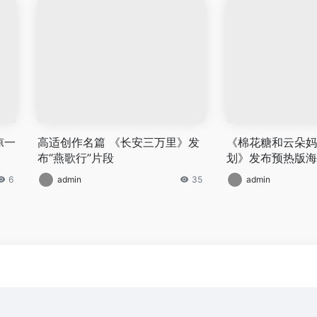
凉一
高适创作名篇 《长安三万里》发
《棉花糖和云朵妈
布“燕歌行”片段
划》发布预热版海
6
admin
35
admin