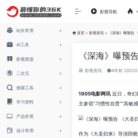
影视导航
站长常用
首页
•
影视资讯
•
《深海》曝预告 
AI工具
《深海》曝预告
影视资源
影视资讯
4年前 (2023
二次元
搜索工具
1905电影网讯
近日，奇幻
学习资料
主参宿“习惯性自责”“高敏
产品常用
设计常用
作为《大圣归来》导演田晓