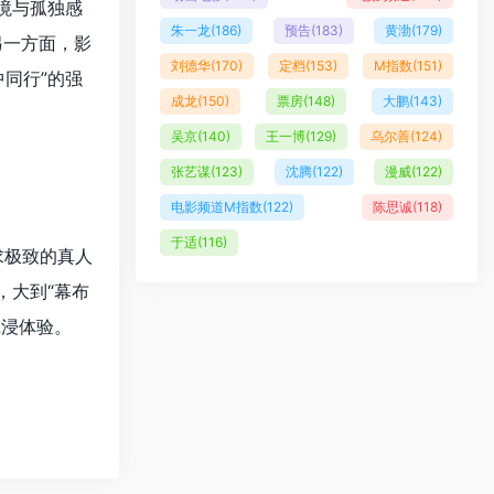
境与孤独感
朱一龙
(186)
预告
(183)
黄渤
(179)
另一方面，影
刘德华
(170)
定档
(153)
M指数
(151)
同行”的强
成龙
(150)
票房
(148)
大鹏
(143)
吴京
(140)
王一博
(129)
乌尔善
(124)
张艺谋
(123)
沈腾
(122)
漫威
(122)
电影频道M指数
(122)
陈思诚
(118)
于适
(116)
求极致的真人
，大到“幕布
沉浸体验。