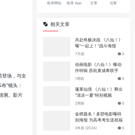
收录网站
收录 App
文章
访客
相关文章
共赴终极决战 《八仙！》
曝“一起上！”战斗海报
7天前
0
动画电影《八仙！》曝动
作特辑 苏杭黄成希联手
黑登场，与女
1周前
0
布”镜头：
蓬莱仙境 《八仙！》释出
猜测。影片
“清凉一夏”特别视频
2周前
0
金榜题名！多部电影曝特
别海报 为高考考生送祝福
2年前 (2024)
0