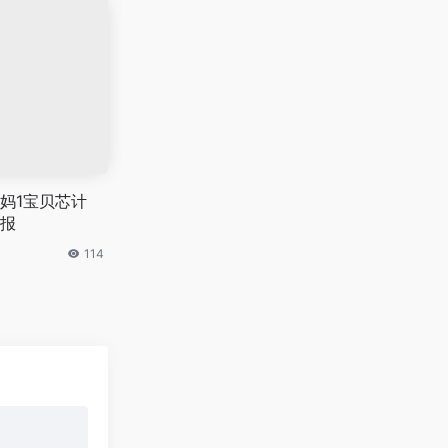
妈1宝贝芯计
报
114