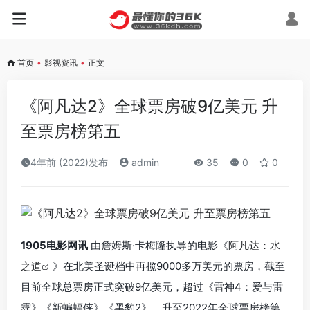
首页
•
影视资讯
•
正文
《阿凡达2》全球票房破9亿美元 升
至票房榜第五
4年前 (2022)发布
admin
35
0
0
1905电影网讯
由詹姆斯·卡梅隆执导的电影《
阿凡达：水
之道
》在北美圣诞档中再揽9000多万美元的票房，截至
目前全球总票房正式突破9亿美元，超过《雷神4：爱与雷
霆》《新蝙蝠侠》《黑豹2》，升至2022年全球票房榜第