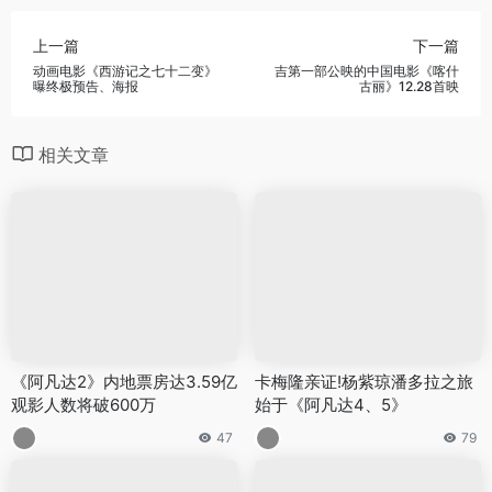
上一篇
下一篇
动画电影《西游记之七十二变》
吉第一部公映的中国电影《喀什
曝终极预告、海报
古丽》12.28首映
相关文章
《阿凡达2》内地票房达3.59亿
卡梅隆亲证!杨紫琼潘多拉之旅
观影人数将破600万
始于《阿凡达4、5》
47
79