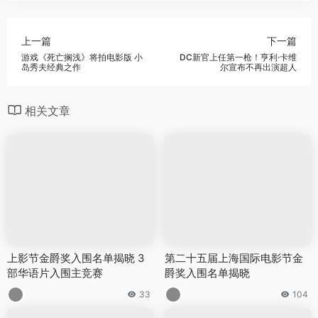
上一篇
下一篇
游戏《死亡搁浅》将拍电影版 小
DC新官上任第一枪！亨利·卡维
岛秀夫经典之作
尔宣布不再出演超人
相关文章
上影节金爵奖入围名单揭晓 3
第二十五届上海国际电影节金
部华语片入围主竞赛
爵奖入围名单揭晓
33
104