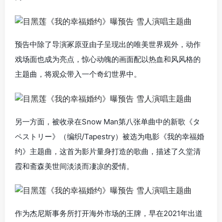
预告中除了导演冢原亚由子呈现出的唯美世界观外，动作
戏场面也成为亮点，惊心动魄的画面配以热血和风风格的
主题曲，将观众带入一个奇幻世界中。
另一方面，被收录在Snow Man第八张单曲中的新歌《タ
ペストリー》（编织/Tapestry）被选为电影《我的幸福婚
约》主题曲，这首为影片量身打造的歌曲，描述了久堂清
霞和斋森美世间淡淡而凄凉的爱情。
作为杰尼斯事务所打开海外市场的王牌，早在2021年出道