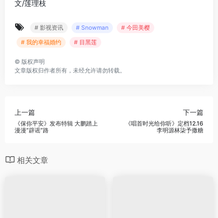
文/莲理枝
# 影视资讯
# Snowman
# 今田美樱
# 我的幸福婚约
# 目黑莲
©
版权声明
文章版权归作者所有，未经允许请勿转载。
上一篇
下一篇
《保你平安》发布特辑 大鹏踏上
《唱首时光给你听》定档12.16
漫漫“辟谣”路
李明源林柒予撒糖
相关文章