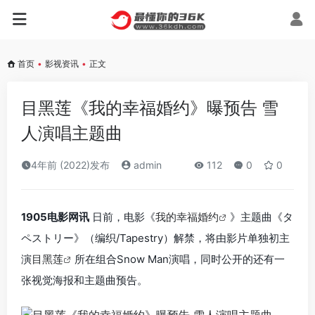
首页
•
影视资讯
•
正文
目黑莲《我的幸福婚约》曝预告 雪
人演唱主题曲
4年前 (2022)发布
admin
112
0
0
1905电影网讯
日前，电影《
我的幸福婚约
》主题曲《タ
ペストリー》（编织/Tapestry）解禁，将由影片单独初主
演
目黑莲
所在组合Snow Man演唱，同时公开的还有一
张视觉海报和主题曲预告。