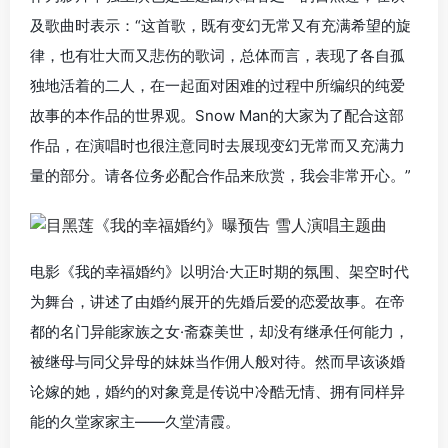
及歌曲时表示：“这首歌，既有变幻无常又有充满希望的旋
律，也有壮大而又悲伤的歌词，总体而言，表现了各自孤
独地活着的二人，在一起面对困难的过程中所编织的纯爱
故事的本作品的世界观。Snow Man的大家为了配合这部
作品，在演唱时也很注意同时去展现变幻无常而又充满力
量的部分。请各位务必配合作品来欣赏，我会非常开心。”
电影《我的幸福婚约》以明治·大正时期的氛围、架空时代
为舞台，讲述了由婚约展开的先婚后爱的恋爱故事。在帝
都的名门异能家族之女·斋森美世，却没有继承任何能力，
被继母与同父异母的妹妹当作佣人般对待。然而早该谈婚
论嫁的她，婚约的对象竟是传说中冷酷无情、拥有同样异
能的久堂家家主——久堂清霞。