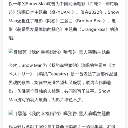
仅一年的Snow Man就曾为中国动画电影《白蛇2：青蛇劫
起》演唱日本主题曲《缘-YUAN-》。仅在2022年，Snow
Man还担任了电影《阿松》主题曲《Brother Beat》、电
影《萌系男友是燃燃的橘色》主题曲《Orange kiss》的演
唱。
今次，Snow Man为《我的幸福婚约》演唱的主题曲《タ
ペストリー》（编织/Tapestry）是一首表达了这部作品世
界观的歌曲，旋律中充满希望却又脆弱，歌词宏伟而悲
伤，仿佛两个孤独的人相遇，共同谱写了故事。Snow
Man拼写的动人歌曲，为影片增色不少。
作为影片单独主演也是主题曲演唱者之一的目黑莲，在谈