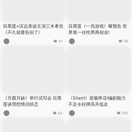
目黑莲×滨边美波主演三木孝浩
目黑莲《一兆游戏》曝预告 世
《不久就要告别了》
界第一任性男再创业!
31
39
《月圆月缺》举行试写会 目黑
《Silent》迎最终话!编剧能力
莲谈理想情侣状态
不足令好牌高开低走
43
102