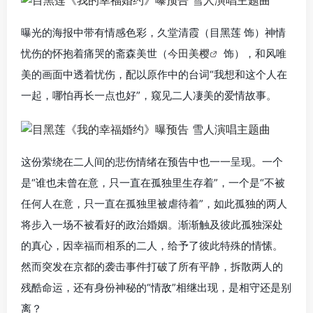
曝光的海报中带有情感色彩，久堂清霞（目黑莲 饰）神情
忧伤的怀抱着痛哭的斋森美世（
今田美樱
饰），和风唯
美的画面中透着忧伤，配以原作中的台词“我想和这个人在
一起，哪怕再长一点也好”，窥见二人凄美的爱情故事。
这份萦绕在二人间的悲伤情绪在预告中也一一呈现。一个
是“谁也未曾在意，只一直在孤独里生存着”，一个是“不被
任何人在意，只一直在孤独里被虐待着”，如此孤独的两人
将步入一场不被看好的政治婚姻。渐渐触及彼此孤独深处
的真心，因幸福而相系的二人，给予了彼此特殊的情愫。
然而突发在京都的袭击事件打破了所有平静，拆散两人的
残酷命运，还有身份神秘的“情敌”相继出现，是相守还是别
离？